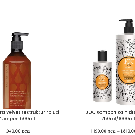
 velvet restrukturirajući
JOC šampon za hidr
šampon 500ml
250ml/1000ml
1.040,00
рсд
1.190,00
рсд
–
1.810,