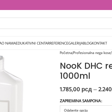
A
O NAMA
EDUKATIVNI CENTAR
REFERENCE
GALERIJA
BLOG
KONTAKT
Početna
Profesionalna nega kose
NooK DHC r
1000ml
1.785,00
рсд
–
2.24
ZAPREMINA SAMPONA