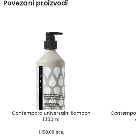
Povezani proizvodi
Contempora univerzalni šampon
Contempora
1000ml
1.190,00
рсд