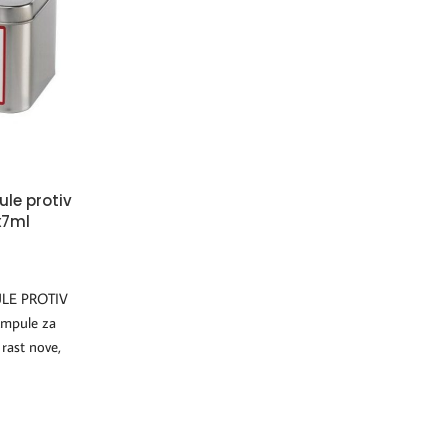
le protiv
x7ml
LE PROTIV
mpule za
 rast nove,
jno deluju