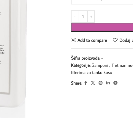
Add to compare
Dodaj u
Šifra proizvoda:
-
Kategorije:
Šamponi
,
Tretman noo
fillerima za tanku kosu
Share: