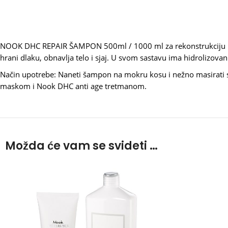
NOOK DHC REPAIR ŠAMPON 500ml / 1000 ml za rekonstrukciju kreir
hrani dlaku, obnavlja telo i sjaj. U svom sastavu ima hidrolizovani
Način upotrebe: Naneti šampon na mokru kosu i nežno masirati ska
maskom i Nook DHC anti age tretmanom.
Možda će vam se svideti …