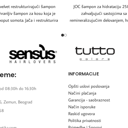
elvet restrukturirajući šampon
JOC šampon za hidrataciju 25
hranljiv šampon za kosu koja je
zahvaljujući sastojcima s
poput somota. Jača i restrukturira
remineralizujućim delovanjem, hr
kosu,
kosu, jača je i
reme:
INFORMACIJE
Opšti uslovi poslovanja
od 08:30h do 16:30h
Načini plaćanja
Garancija - saobraznost
6, Zemun, Beograd
Način isporuke
58
Raskid ugovora
Politika privatnosti
Primedbe | Sporovi
etika.com