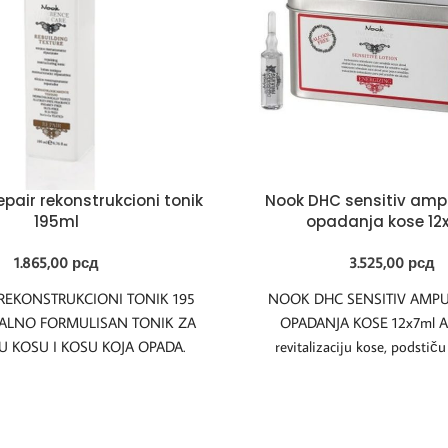
pair rekonstrukcioni tonik
Nook DHC sensitiv ampu
195ml
opadanja kose 12
1.865,00
рсд
3.525,00
рсд
EKONSTRUKCIONI TONIK 195
NOOK DHC SENSITIV AMPU
IJALNO FORMULISAN TONIK ZA
OPADANJA KOSE 12x7ml A
U KOSU I KOSU KOJA OPADA.
revitalizaciju kose, podstiču
TONIRA I ŠTITI
sprečavaju opadanje i povol