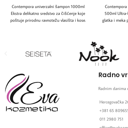
Contempora univerzalni šampon 1000ml
Contempora v
Ekstra delikatno sredstvo za čišćenje koje
500ml Ultra-
poštuje prirodnu ravnotežu vlasišta i kose.
glatka i meka 
Deluje umirujuće i emolijentno,
Radno v
Radnim danima 
Hercegovačka 2
+381 65 80965
011 2980 751
office@evakozm