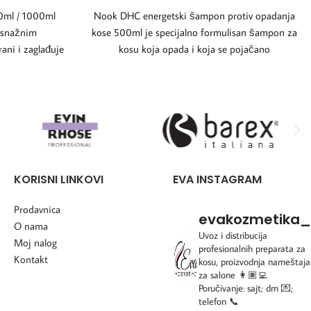
0ml / 1000ml
Nook DHC energetski šampon protiv opadanja
a snažnim
kose 500ml je specijalno formulisan šampon za
ani i zaglađuje
kosu koja opada i koja se pojačano
KORISNI LINKOVI
EVA INSTAGRAM
Prodavnica
evakozmetika_
O nama
Uvoz i distribucija
Moj nalog
profesionalnih preparata za
Kontakt
kosu, proizvodnja nameštaja
za salone
👩🏽‍💻
Poručivanje: sajt; dm 💌;
telefon 📞