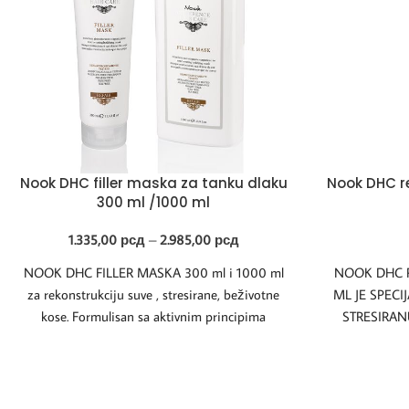
Nook DHC filler maska za tanku dlaku
Nook DHC re
300 ml /1000 ml
1.335,00
рсд
–
2.985,00
рсд
NOOK DHC FILLER MASKA 300 ml i 1000 ml
NOOK DHC R
za rekonstrukciju suve , stresirane, beživotne
ML JE SPEC
kose. Formulisan sa aktivnim principima
STRESIRAN