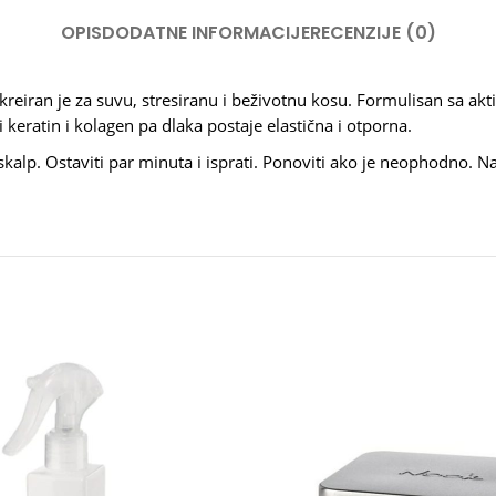
OPIS
DODATNE INFORMACIJE
RECENZIJE (0)
an je za suvu, stresiranu i beživotnu kosu. Formulisan sa akti
 keratin i kolagen pa dlaka postaje elastična i otporna.
lp. Ostaviti par minuta i isprati. Ponoviti ako je neophodno. Naj