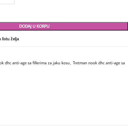
DODAJ U KORPU
 listu želja
k dhc anti-age sa fillerima za jaku kosu
,
Tretman nook dhc anti-age sa