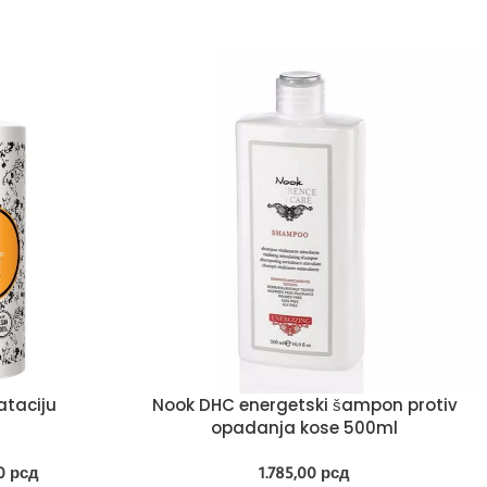
ataciju
Nook DHC energetski šampon protiv
opadanja kose 500ml
00
рсд
1.785,00
рсд