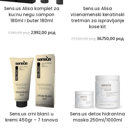
Sens.us Alisa komplet za
Sens.us Alisa
kućnu negu šampon
višenamenski keratinski
180ml i buter 180ml
tretman za ispravljanje
kose kit
2.992,00
рсд
3.740,00
рсд
36.750,00
рсд
73.500,00
рсд
Sens.us crni blanš u
Sens.us detox hidrantna
kremi 450gr – 7 tonova
maska 250ml/1000ml