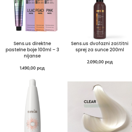
Sens.us direktne
Sens.us dvofazni zaštitni
pastelne boje 100ml – 3
sprej za sunce 200ml
nijanse
2.090,00
рсд
1.490,00
рсд