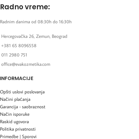
Radno vreme:
Radnim danima od 08:30h do 16:30h
Hercegovačka 26, Zemun, Beograd
+381 65 8096558
011 2980 751
office@evakozmetika.com
INFORMACIJE
Opšti uslovi poslovanja
Načini plaćanja
Garancija - saobraznost
Način isporuke
Raskid ugovora
Politika privatnosti
Primedbe | Sporovi