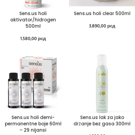
Sens.us holi
Sens.us holi clear 500ml
aktivator/hidrogen
500ml
3.890,00
рсд
1.580,00
рсд
Sens.us holi demi-
Sens.us lak za jako
permanentne boje 60ml
držanje bez gasa 300ml
– 29 nijansi