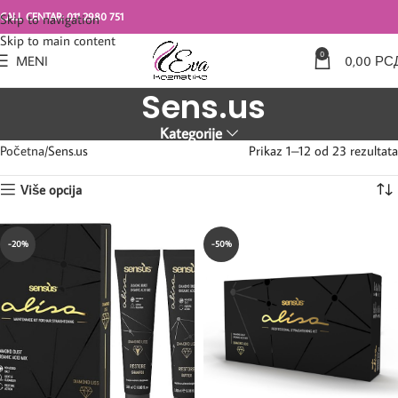
CALL CENTAR: 011 2980 751
Skip to navigation
Skip to main content
0
MENI
0,00
РС
Sens.us
Kategorije
Početna
Sens.us
Prikaz 1–12 od 23 rezultata
Više opcija
-20%
-50%