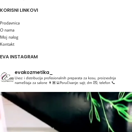
KORISNI LINKOVI
Prodavnica
O nama
Moj nalog
Kontakt
EVA INSTAGRAM
evakozmetika_
Uvoz i distribucija profesionalnih preparata za kosu, proizvodnja
nameštaja za salone
👩🏽‍💻Poručivanje: sajt; dm 💌; telefon 📞