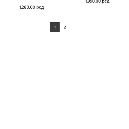
1.990,00
рсд
1.280,00
рсд
1
2
→