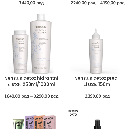
3.440,00
рсд
2.240,00
рсд
–
4.190,00
рсд
Sens.us detox hidrantni
Sens.us detox pred-
čistač 250ml/1000ml
čistač 150ml
1.640,00
рсд
–
3.290,00
рсд
2.390,00
рсд
RASPRO
DATO