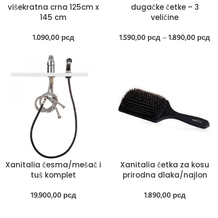
višekratna crna 125cm x
dugačke četke – 3
145 cm
veličine
1.090,00
рсд
1.590,00
рсд
–
1.890,00
рсд
Xanitalia česma/mešač i
Xanitalia četka za kosu
tuš komplet
prirodna dlaka/najlon
19.900,00
рсд
1.890,00
рсд