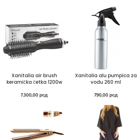
Xanitalia air brush
Xanitalia alu pumpica za
keramička četka 1200w
vodu 260 ml
7.300,00
рсд
790,00
рсд