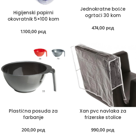
Jednokratne bošče
Higijenski papirni
ogrtači 30 kom
okovratnik 5×100 kom
474,00
рсд
1.100,00
рсд
Plastična posuda za
Xan pvc navlaka za
farbanje
frizerske stolice
200,00
рсд
990,00
рсд