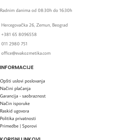
Radnim danima od 08:30h do 16:30h
Hercegovačka 26, Zemun, Beograd
+381 65 8096558
011 2980 751
office@evakozmetika.com
INFORMACIJE
Opšti uslovi poslovanja
Načini plaćanja
Garancija - saobraznost
Način isporuke
Raskid ugovora
Politika privatnosti
Primedbe | Sporovi
KORISNI LINKOVI