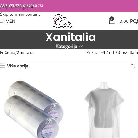
CALL CENTAR: 011 2980 751
Skip to navigation
Skip to main content
0
MENI
0,00
РС
Xanitalia
Kategorije
Početna
Xanitalia
Prikaz 1–12 od 70 rezultata
Više opcija