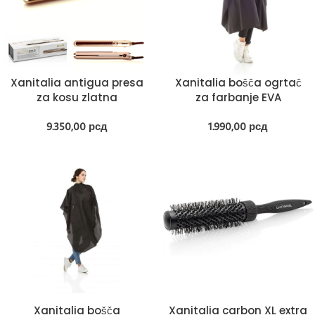
Xanitalia antigua presa
Xanitalia bošča ogrtač
za kosu zlatna
za farbanje EVA
9.350,00
рсд
1.990,00
рсд
Xanitalia bošča
Xanitalia carbon XL extra