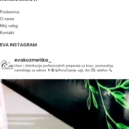
Prodavnica
O nama
Moj nalog
Kontakt
EVA INSTAGRAM
evakozmetika_
Uvoz i distribucija profesionalnih preparata za kosu, proizvodnja
nameštaja za salone
👩🏽‍💻Poručivanje: sajt; dm 💌; telefon 📞