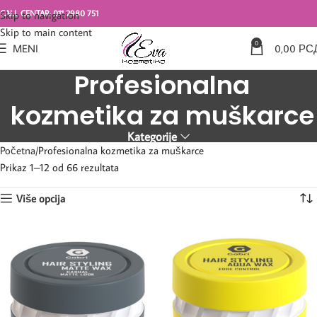
CALL CENTAR: 011 2980 751
Skip to navigation
Skip to main content
0
MENI
0,00
РС
Profesionalna
kozmetika za muškarce
Kategorije
Početna
Profesionalna kozmetika za muškarce
Prikaz 1–12 od 66 rezultata
Više opcija