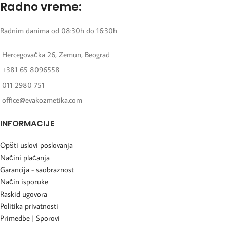
Radno vreme:
Radnim danima od 08:30h do 16:30h
Hercegovačka 26, Zemun, Beograd
+381 65 8096558
011 2980 751
office@evakozmetika.com
INFORMACIJE
Opšti uslovi poslovanja
Načini plaćanja
Garancija - saobraznost
Način isporuke
Raskid ugovora
Politika privatnosti
Primedbe | Sporovi