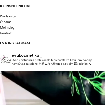
KORISNI LINKOVI
Prodavnica
O nama
Moj nalog
Kontakt
EVA INSTAGRAM
evakozmetika_
Uvoz i distribucija profesionalnih preparata za kosu, proizvodnja
nameštaja za salone
👩🏽‍💻Poručivanje: sajt; dm 💌; telefon 📞