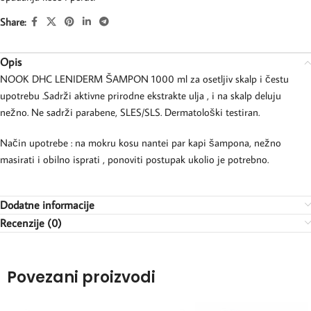
Share:
Opis
NOOK DHC LENIDERM ŠAMPON 1000 ml za osetljiv skalp i čestu
upotrebu .Sadrži aktivne prirodne ekstrakte ulja , i na skalp deluju
nežno. Ne sadrži parabene, SLES/SLS. Dermatološki testiran.
Način upotrebe : na mokru kosu nantei par kapi šampona, nežno
masirati i obilno isprati , ponoviti postupak ukolio je potrebno.
Dodatne informacije
Recenzije (0)
Povezani proizvodi