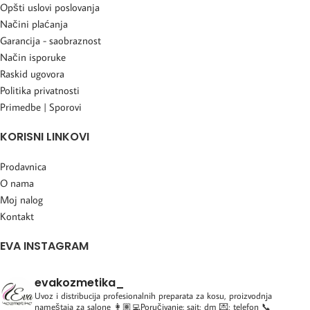
Opšti uslovi poslovanja
Načini plaćanja
Garancija - saobraznost
Način isporuke
Raskid ugovora
Politika privatnosti
Primedbe | Sporovi
KORISNI LINKOVI
Prodavnica
O nama
Moj nalog
Kontakt
EVA INSTAGRAM
evakozmetika_
Uvoz i distribucija profesionalnih preparata za kosu, proizvodnja
nameštaja za salone
👩🏽‍💻Poručivanje: sajt; dm 💌; telefon 📞