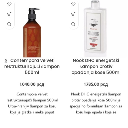
Contempora velvet
Nook DHC energetski
restrukturirajući šampon
šampon protiv
500ml
opadanja kose 500ml
1.040,00
рсд
1.785,00
рсд
Contempora velvet
Nook DHC energetski šampon
restrukturirajući šampon 500ml
protiv opadanja kose 500ml je
Ultra-hranljiv šampon za kosu
specijalno formulisan šampon za
koja je glatka i meka poput
kosu koja opada i koja se
somota. Jača i restrukturira kosu,
pojačano