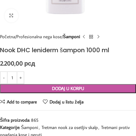
Kliknite za uvećanje
Početna
Profesionalna nega kose
Šamponi
Nook DHC leniderm šampon 1000 ml
2.200,00
рсд
DODAJ U KORPU
Add to compare
Dodaj u listu želja
Šifra proizvoda:
865
Kategorije:
Šamponi
,
Tretman nook za osetljiv skalp
,
Tretmani protiv
opadanja kose i peruti