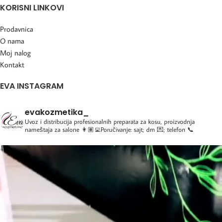
KORISNI LINKOVI
Prodavnica
O nama
Moj nalog
Kontakt
EVA INSTAGRAM
evakozmetika_
Uvoz i distribucija profesionalnih preparata za kosu, proizvodnja
nameštaja za salone
👩🏽‍💻Poručivanje: sajt; dm 💌; telefon 📞