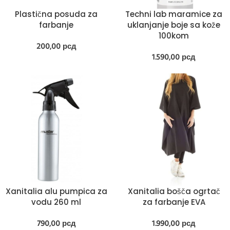
Plastična posuda za
Techni lab maramice za
farbanje
uklanjanje boje sa kože
100kom
200,00
рсд
1.590,00
рсд
Xanitalia alu pumpica za
Xanitalia bošča ogrtač
vodu 260 ml
za farbanje EVA
790,00
рсд
1.990,00
рсд