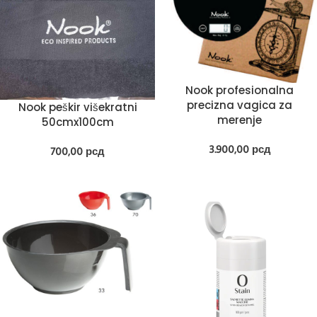
Nook profesionalna
precizna vagica za
Nook peškir višekratni
merenje
50cmx100cm
3.900,00
рсд
700,00
рсд