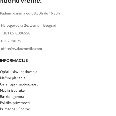
Radno vreme:
Radnim danima od 08:30h do 16:30h
Hercegovačka 26, Zemun, Beograd
+381 65 8096558
011 2980 751
office@evakozmetika.com
INFORMACIJE
Opšti uslovi poslovanja
Načini plaćanja
Garancija - saobraznost
Način isporuke
Raskid ugovora
Politika privatnosti
Primedbe | Sporovi