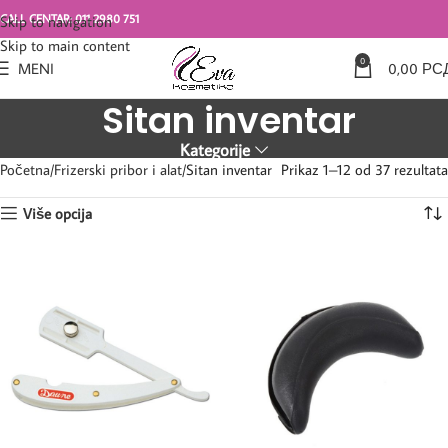
CALL CENTAR: 011 2980 751
Skip to navigation
Skip to main content
0
MENI
0,00
РС
Sitan inventar
Kategorije
Početna
Frizerski pribor i alat
Sitan inventar
Prikaz 1–12 od 37 rezultata
Više opcija