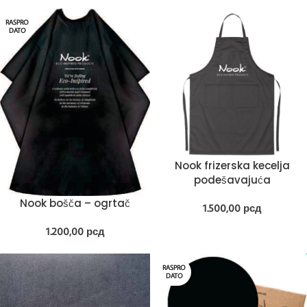
RASPRO
DATO
Nook frizerska kecelja
podešavajuća
Nook bošča – ogrtač
1.500,00
рсд
1.200,00
рсд
RASPRO
DATO