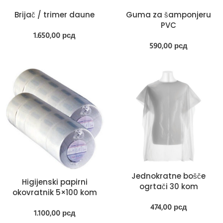
Brijač / trimer daune
Guma za šamponjeru
PVC
1.650,00
рсд
590,00
рсд
Jednokratne bošče
Higijenski papirni
ogrtači 30 kom
okovratnik 5×100 kom
474,00
рсд
1.100,00
рсд