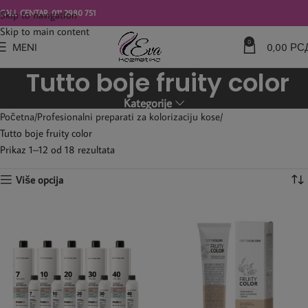
modal-check
CALL CENTAR: 011 2980 751
Skip to navigation
Skip to main content
0
MENI
0,00
РС
Tutto boje fruity color
Kategorije
Početna
Profesionalni preparati za kolorizaciju kose
Tutto boje fruity color
Prikaz 1–12 od 18 rezultata
Više opcija