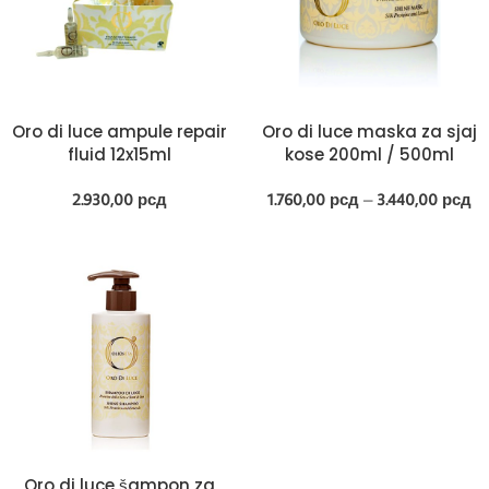
Oro di luce ampule repair
Oro di luce maska za sjaj
fluid 12x15ml
kose 200ml / 500ml
2.930,00
рсд
1.760,00
рсд
–
3.440,00
рсд
Oro di luce šampon za