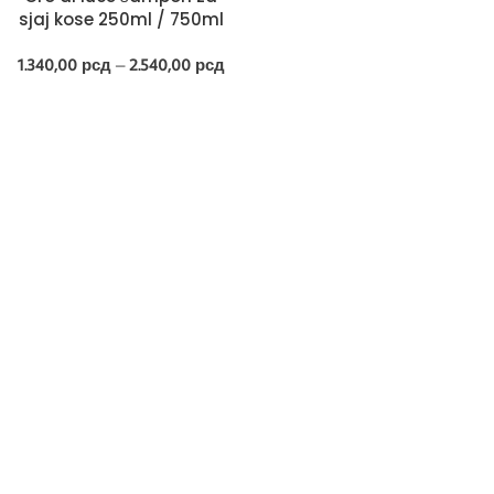
sjaj kose 250ml / 750ml
1.340,00
рсд
–
2.540,00
рсд