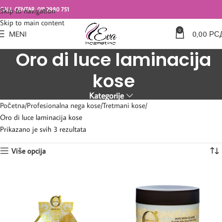
CALL CENTAR: 011 2980 751
Skip to navigation
Skip to main content
0
MENI
0,00
РС
Oro di luce laminacija
kose
Kategorije
Početna
Profesionalna nega kose
Tretmani kose
Oro di luce laminacija kose
Prikazano je svih 3 rezultata
Više opcija