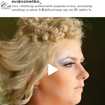
evakozmetika_
Uvoz i distribucija profesionalnih preparata za kosu, proizvodnja
nameštaja za salone
👩🏽‍💻Poručivanje: sajt; dm 💌; telefon 📞