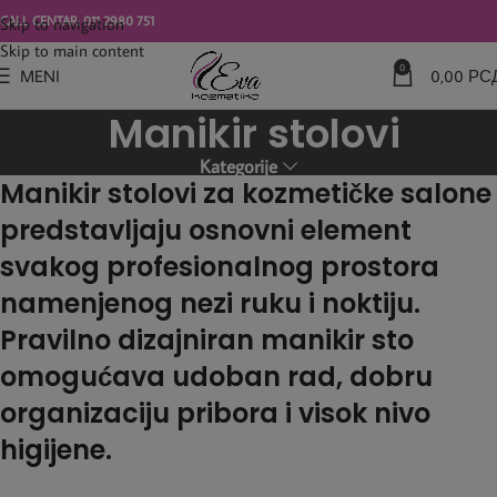
modal-check
CALL CENTAR: 011 2980 751
Skip to navigation
Skip to main content
0
MENI
0,00
РС
Manikir stolovi
Kategorije
Manikir stolovi za kozmetičke salone
predstavljaju osnovni element
svakog profesionalnog prostora
namenjenog nezi ruku i noktiju.
Pravilno dizajniran manikir sto
omogućava udoban rad, dobru
organizaciju pribora i visok nivo
higijene.