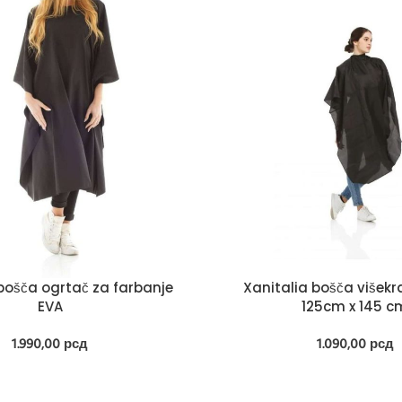
bošča ogrtač za farbanje
Xanitalia bošča višek
EVA
125cm x 145 c
1.990,00
рсд
1.090,00
рсд