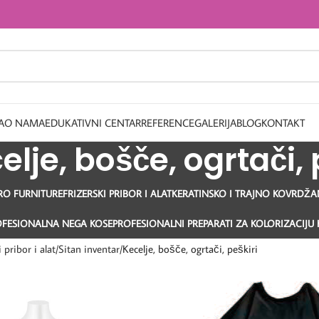
A
O NAMA
EDUKATIVNI CENTAR
REFERENCE
GALERIJA
BLOG
KONTAKT
elje, bošče, ogrtači, 
RO FURNITURE
FRIZERSKI PRIBOR I ALAT
KERATINSKO I TRAJNO KOVRDŽANJ
OFESIONALNA NEGA KOSE
PROFESIONALNI PREPARATI ZA KOLORIZACIJU 
 pribor i alat
Sitan inventar
Kecelje, bošče, ogrtači, peškiri