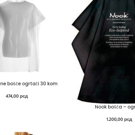
ne bošče ogrtači 30 kom
474,00
рсд
Nook bošča – og
1.200,00
рсд