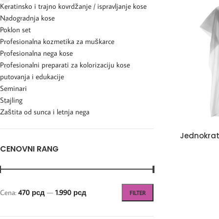
Keratinsko i trajno kovrdžanje / ispravljanje kose
Nadogradnja kose
Poklon set
Profesionalna kozmetika za muškarce
Profesionalna nega kose
Profesionalni preparati za kolorizaciju kose
putovanja i edukacije
Seminari
Stajling
Zaštita od sunca i letnja nega
Jednokrat
CENOVNI RANG
Cena:
470 рсд
—
1.990 рсд
FILTER