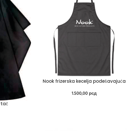
Nook frizerska kecelja podešavajuća
1.500,00
рсд
rtač