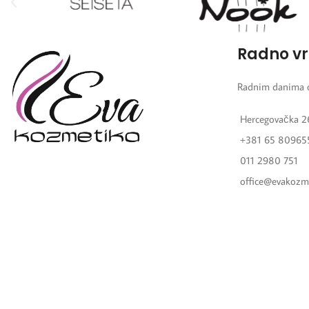
Radno v
Radnim danima 
Hercegovačka 2
+381 65 80965
011 2980 751
office@evakozm