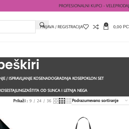
PROFESIONALNI KUPCI - VELEPRODA
0
PRIJAVA / REGISTRACIJA
0,00
РС
peškiri
E / ISPRAVLJANJE KOSE
NADOGRADNJA KOSE
POKLON SET
KOSE
STAJLING
ZAŠTITA OD SUNCA I LETNJA NEGA
Prikaži
9
24
36