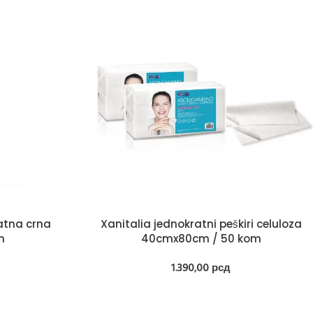
ratna crna
Xanitalia jednokratni peškiri celuloza
m
40cmx80cm / 50 kom
1.390,00
рсд