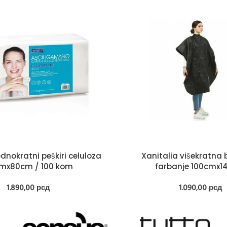
ednokratni peškiri celuloza
Xanitalia višekratna 
mx80cm / 100 kom
farbanje 100cmx
1.890,00
рсд
1.090,00
рсд