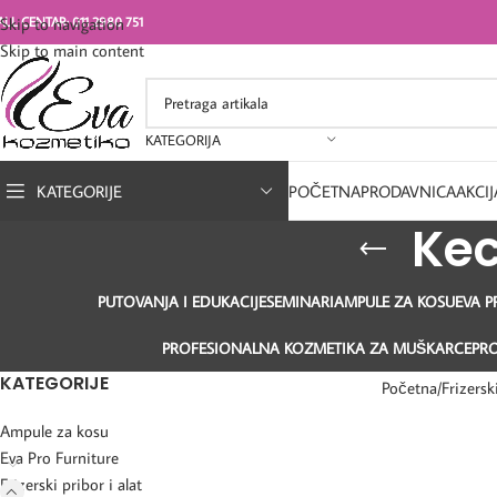
ALL CENTAR: 011 2980 751
Skip to navigation
Skip to main content
KATEGORIJA
KATEGORIJE
POČETNA
PRODAVNICA
AKCIJ
Kec
PUTOVANJA I EDUKACIJE
SEMINARI
AMPULE ZA KOSU
EVA P
PROFESIONALNA KOZMETIKA ZA MUŠKARCE
PR
KATEGORIJE
Početna
Frizerski
Ampule za kosu
Eva Pro Furniture
Frizerski pribor i alat