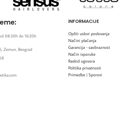
reme:
INFORMACIJE
Opšti uslovi poslovanja
od 08:30h do 16:30h
Načini plaćanja
Garancija - saobraznost
6, Zemun, Beograd
Način isporuke
58
Raskid ugovora
Politika privatnosti
Primedbe | Sporovi
etika.com