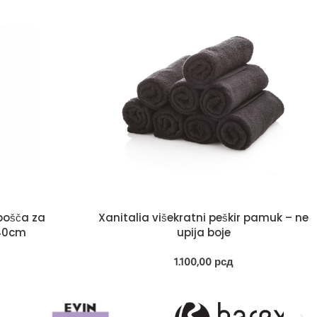
bošča za
Xanitalia višekratni peškir pamuk – ne
140cm
upija boje
1.100,00
рсд