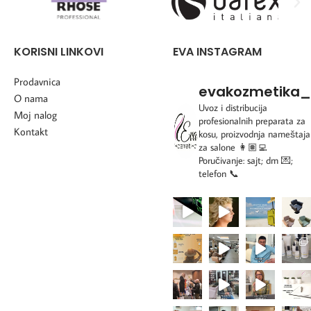
KORISNI LINKOVI
EVA INSTAGRAM
Prodavnica
evakozmetika_
O nama
Uvoz i distribucija
Moj nalog
profesionalnih preparata za
Kontakt
kosu, proizvodnja nameštaja
za salone
👩🏽‍💻
Poručivanje: sajt; dm 💌;
telefon 📞