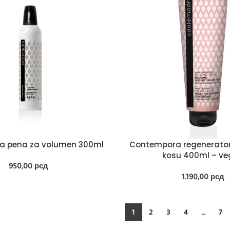
a pena za volumen 300ml
Contempora regenerator 
kosu 400ml – v
950,00
рсд
1.190,00
рсд
1
2
3
4
…
7