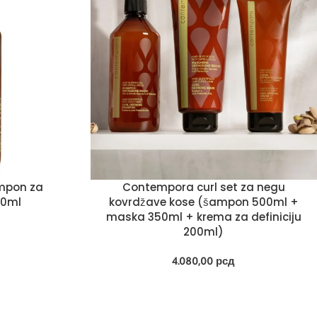
mpon za
Contempora curl set za negu
500ml
kovrdžave kose (šampon 500ml +
maska 350ml + krema za definiciju
200ml)
4.080,00
рсд