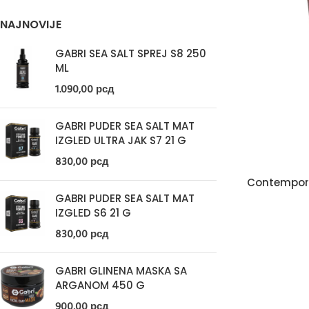
NAJNOVIJE
GABRI SEA SALT SPREJ S8 250
ML
1.090,00
рсд
GABRI PUDER SEA SALT MAT
IZGLED ULTRA JAK S7 21 G
830,00
рсд
Contempora
GABRI PUDER SEA SALT MAT
IZGLED S6 21 G
830,00
рсд
GABRI GLINENA MASKA SA
ARGANOM 450 G
900,00
рсд