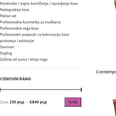
Keratinsko i trajno kovrdžanje / ispravljanje kose
Nadogradnja kose
Poklon set
Profesionalna kozmetika za muškarce
Profesionalna nega kose
Profesionalni preparati za kolorizaciju kose
putovanja i edukacije
Seminari
Stajling
Zaštita od sunca i letnja nega
Contempo
CENOVNI RANG
Cena:
230 рсд
—
6.840 рсд
FILTER