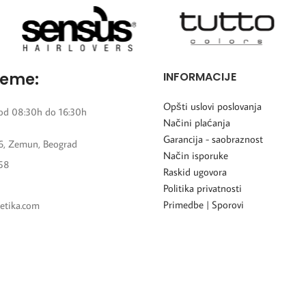
reme:
INFORMACIJE
Opšti uslovi poslovanja
od 08:30h do 16:30h
Načini plaćanja
Garancija - saobraznost
6, Zemun, Beograd
Način isporuke
58
Raskid ugovora
Politika privatnosti
Primedbe | Sporovi
etika.com