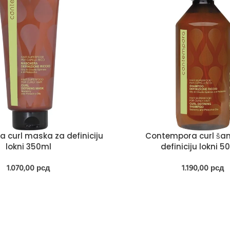
 curl maska za definiciju
Contempora curl ša
lokni 350ml
definiciju lokni 
1.070,00
рсд
1.190,00
рсд