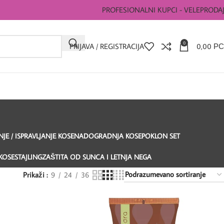
PROFESIONALNI KUPCI - VELEPRODA
0
PRIJAVA / REGISTRACIJA
0,00
РС
E / ISPRAVLJANJE KOSE
NADOGRADNJA KOSE
POKLON SET
KOSE
STAJLING
ZAŠTITA OD SUNCA I LETNJA NEGA
Prikaži
9
24
36