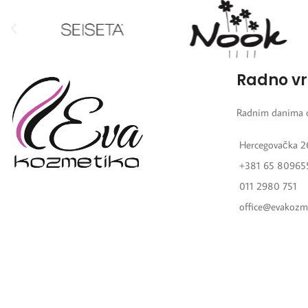
Radno v
Radnim danima 
Hercegovačka 2
+381 65 80965
011 2980 751
office@evakozm