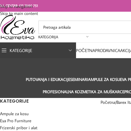
ALL CENTAR: 011 2980 751
Skip to navigation
Skip to main content
KATEGORIJA
KATEGORIJE
POČETNA
PRODAVNICA
AKCIJ
PUTOVANJA I EDUKACIJE
SEMINARI
AMPULE ZA KOSU
EVA P
PROFESIONALNA KOZMETIKA ZA MUŠKARCE
PR
KATEGORIJE
Početna
Barex It
Ampule za kosu
Eva Pro Furniture
Frizerski pribor i alat