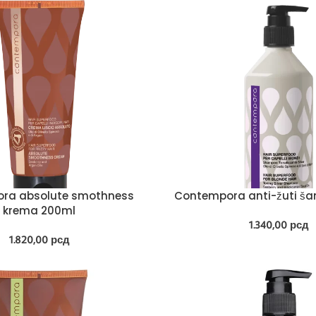
ra absolute smothness
Contempora anti-žuti š
krema 200ml
1.340,00
рсд
1.820,00
рсд