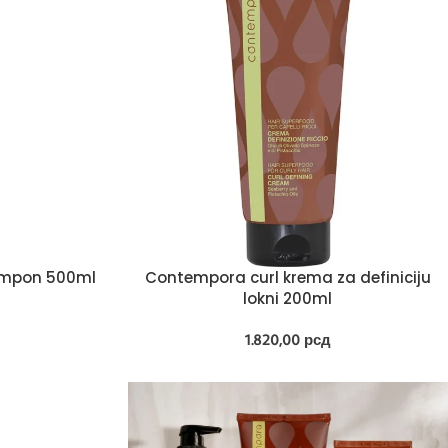
ampon 500ml
Contempora curl krema za definiciju
lokni 200ml
1.820,00
рсд