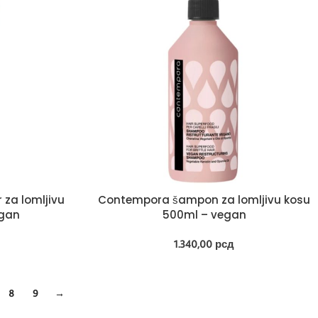
za lomljivu
Contempora šampon za lomljivu kosu
egan
500ml – vegan
1.340,00
рсд
8
9
→