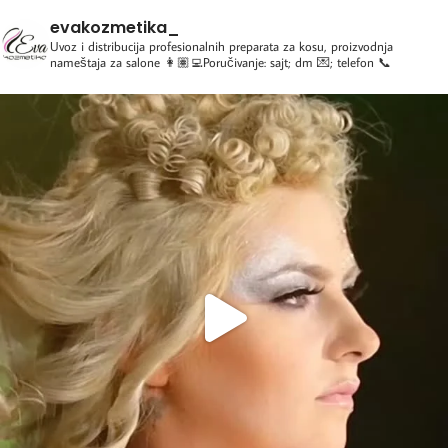
evakozmetika_
Uvoz i distribucija profesionalnih preparata za kosu, proizvodnja
nameštaja za salone
👩🏽‍💻Poručivanje: sajt; dm 💌; telefon 📞