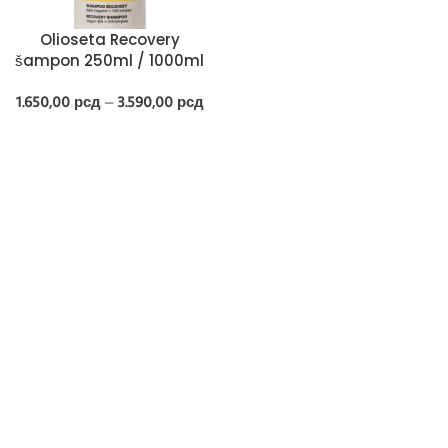
Olioseta Recovery
šampon 250ml / 1000ml
1.650,00
рсд
–
3.590,00
рсд