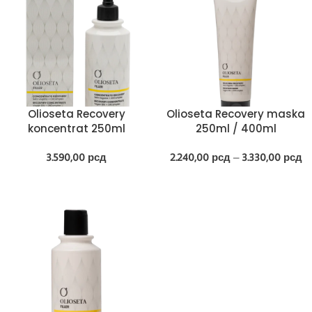
Olioseta Recovery
Olioseta Recovery maska
koncentrat 250ml
250ml / 400ml
3.590,00
рсд
2.240,00
рсд
–
3.330,00
рсд