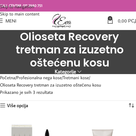
CALL CENTAR: 011 2980 751
Skip to navigation
Skip to main content
0
MENI
0,00
РС
Olioseta Recovery
tretman za izuzetno
oštećenu kosu
Kategorije
Početna
Profesionalna nega kose
Tretmani kose
Olioseta Recovery tretman za izuzetno oštećenu kosu
Prikazano je svih 3 rezultata
Više opcija