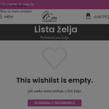
modal-check
CALL CENTAR: 011 2980 751
Skip to navigation
Skip to main content
0
MENI
0,00
РС
Lista želja
Početna
Lista želja
This wishlist is empty.
Još uveka nema artikala u listi želja.
POVRATAK U PRODAVNICU