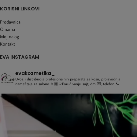
KORISNI LINKOVI
Prodavnica
O nama
Moj nalog
Kontakt
EVA INSTAGRAM
evakozmetika_
Uvoz i distribucija profesionalnih preparata za kosu, proizvodnja
nameštaja za salone
👩🏽‍💻Poručivanje: sajt; dm 💌; telefon 📞