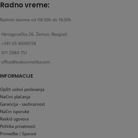
Radno vreme:
Radnim danima od 08:30h do 16:30h
Hercegovačka 26, Zemun, Beograd
+381 65 8096558
011 2980 751
office@evakozmetika.com
INFORMACIJE
Opšti uslovi poslovanja
Načini plaćanja
Garancija - saobraznost
Način isporuke
Raskid ugovora
Politika privatnosti
Primedbe | Sporovi