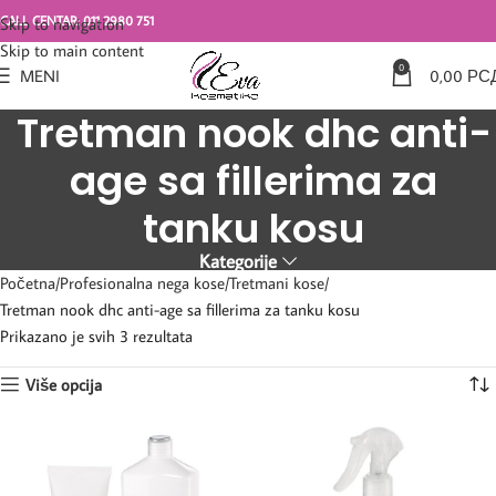
CALL CENTAR: 011 2980 751
Skip to navigation
Skip to main content
0
MENI
0,00
РС
Tretman nook dhc anti-
age sa fillerima za
tanku kosu
Kategorije
Početna
Profesionalna nega kose
Tretmani kose
Tretman nook dhc anti-age sa fillerima za tanku kosu
Prikazano je svih 3 rezultata
Više opcija