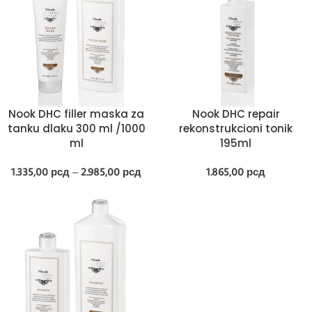
Nook DHC filler maska za
Nook DHC repair
tanku dlaku 300 ml /1000
rekonstrukcioni tonik
ml
195ml
1.335,00
рсд
–
2.985,00
рсд
1.865,00
рсд