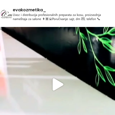
evakozmetika_
Uvoz i distribucija profesionalnih preparata za kosu, proizvodnja
nameštaja za salone
👩🏽‍💻Poručivanje: sajt; dm 💌; telefon 📞