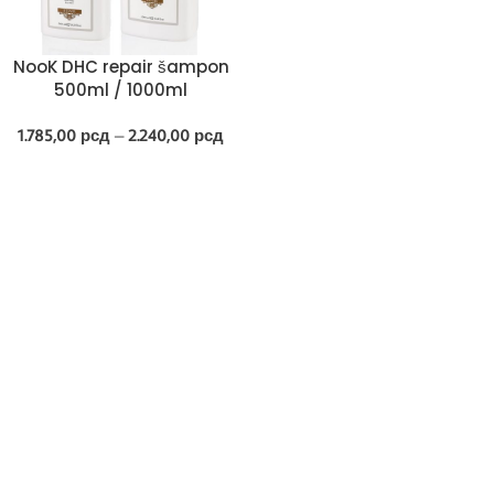
NooK DHC repair šampon
500ml / 1000ml
1.785,00
рсд
–
2.240,00
рсд