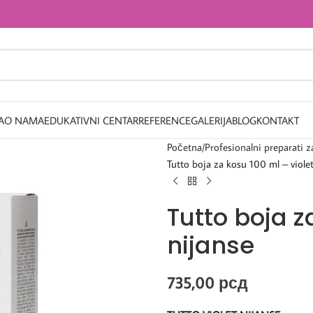
A
O NAMA
EDUKATIVNI CENTAR
REFERENCE
GALERIJA
BLOG
KONTAKT
Početna
Profesionalni preparati z
Tutto boja za kosu 100 ml – violet
Tutto boja z
nijanse
735,00
рсд