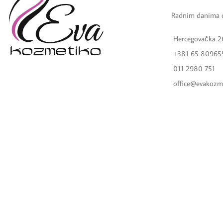
Radnim danima 
Hercegovačka 2
+381 65 80965
011 2980 751
office@evakozm