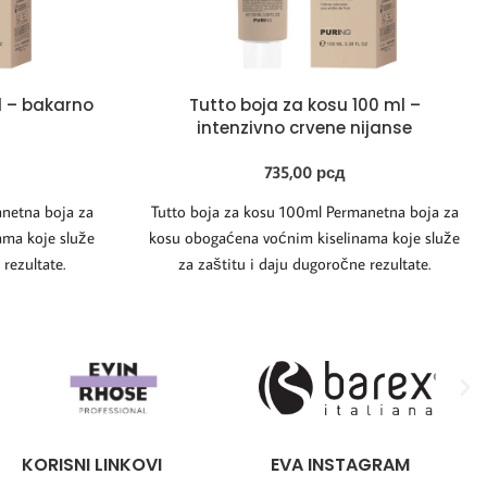
l – bakarno
Tutto boja za kosu 100 ml –
intenzivno crvene nijanse
735,00
рсд
netna boja za
Tutto boja za kosu 100ml Permanetna boja za
ama koje služe
kosu obogaćena voćnim kiselinama koje služe
rezultate.
za zaštitu i daju dugoročne rezultate.
KORISNI LINKOVI
EVA INSTAGRAM