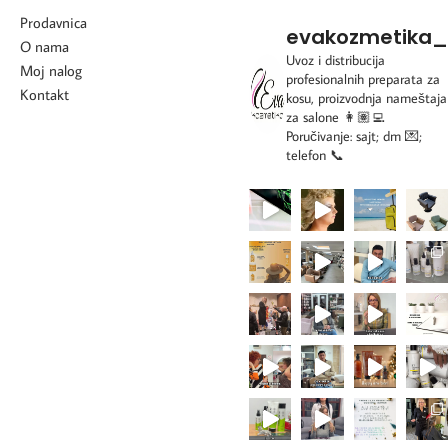
Prodavnica
evakozmetika_
O nama
Uvoz i distribucija
Moj nalog
profesionalnih preparata za
Kontakt
kosu, proizvodnja nameštaja
za salone
👩🏽‍💻
Poručivanje: sajt; dm 💌;
telefon 📞