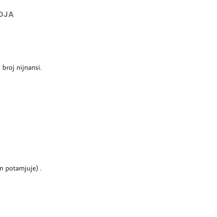
OJA
 broj nijnansi.
n potamjuje) .