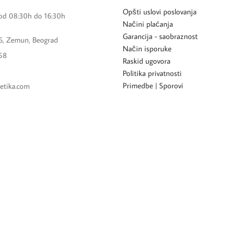
Opšti uslovi poslovanja
od 08:30h do 16:30h
Načini plaćanja
Garancija - saobraznost
6, Zemun, Beograd
Način isporuke
58
Raskid ugovora
Politika privatnosti
Primedbe | Sporovi
etika.com