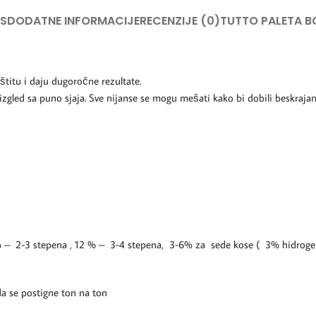
IS
DODATNE INFORMACIJE
RECENZIJE (0)
TUTTO PALETA B
titu i daju dugoročne rezultate.
 izgled sa puno sjaja. Sve nijanse se mogu mešati kako bi dobili beskrajan
9 % – 2-3 stepena , 12 % – 3-4 stepena, 3-6% za sede kose ( 3% hidroge
 da se postigne ton na ton