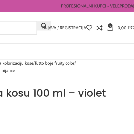
PROFESIONALNI KUPCI - VELEPRODA
0
PRIJAVA / REGISTRACIJA
0,00
РС
a kolorizaciju kose
Tutto boje fruity color
 nijanse
a kosu 100 ml – violet