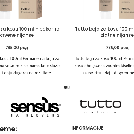
 za kosu 100 ml – bakarno
Tutto boja za kosu 100 m
crvene nijanse
zlatne nijanse
735,00
рсд
735,00
рсд
a kosu 100ml Permanetna boja za
Tutto boja za kosu 100ml Perma
a voćnim kiselinama koje služe
kosu obogaćena voćnim kiselin
u i daju dugoročne rezultate.
za zaštitu i daju dugoročne 
reme:
INFORMACIJE