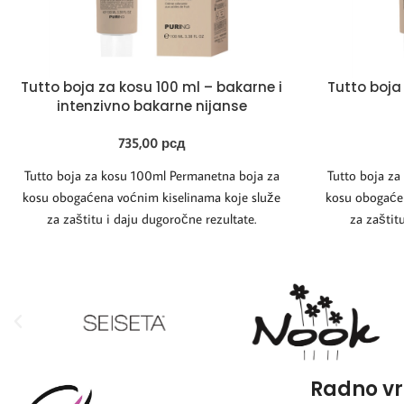
Tutto boja za kosu 100 ml – bakarne i
Tutto boja
intenzivno bakarne nijanse
735,00
рсд
Tutto boja za kosu 100ml Permanetna boja za
Tutto boja z
kosu obogaćena voćnim kiselinama koje služe
kosu obogaćen
za zaštitu i daju dugoročne rezultate.
za zaštit
Radno v