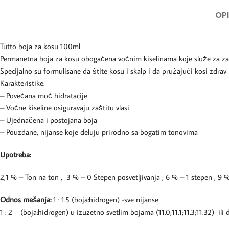
OP
Tutto boja za kosu 100ml
Permanetna boja za kosu obogaćena voćnim kiselinama koje služe za zaš
Specijalno su formulisane da štite kosu i skalp i da pružajući kosi zdrav
Karakteristike:
– Povećana moć hidratacije
– Voćne kiseline osiguravaju zaštitu vlasi
– Ujednačena i postojana boja
– Pouzdane, nijanse koje deluju prirodno sa bogatim tonovima
Upotreba:
2,1 % – Ton na ton , 3 % – 0 Stepen posvetljivanja , 6 % – 1 stepen , 
Odnos mešanja:
1 : 1.5 (boja:hidrogen) -sve nijanse
1 : 2 (boja:hidrogen) u izuzetno svetlim bojama (11.0;11.1;11.3;11.32) ili