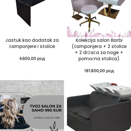
Jastuk kao dodatak za
Kolekcija salon Barbi
šamponjere i stolice
(šamponjera + 2 stolice
+ 2 držača za noge +
4.600,00
рсд
pomoćna stolica)
181.800,00
рсд