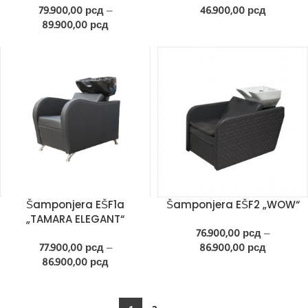
79.900,00
рсд
–
46.900,00
рсд
89.900,00
рсд
Šamponjera EŠF1a
Šamponjera EŠF2 „WOW“
„TAMARA ELEGANT“
76.900,00
рсд
–
77.900,00
рсд
–
86.900,00
рсд
86.900,00
рсд