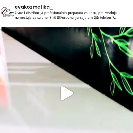
evakozmetika_
Uvoz i distribucija profesionalnih preparata za kosu, proizvodnja
nameštaja za salone
👩🏽‍💻Poručivanje: sajt; dm 💌; telefon 📞