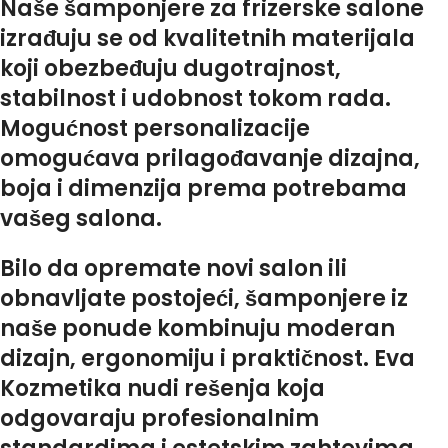
Naše šamponjere za frizerske salone
izrađuju se od kvalitetnih materijala
koji obezbeđuju dugotrajnost,
stabilnost i udobnost tokom rada.
Mogućnost personalizacije
omogućava prilagođavanje dizajna,
boja i dimenzija prema potrebama
vašeg salona.
Bilo da opremate novi salon ili
obnavljate postojeći, šamponjere iz
naše ponude kombinuju moderan
dizajn, ergonomiju i praktičnost. Eva
Kozmetika nudi rešenja koja
odgovaraju profesionalnim