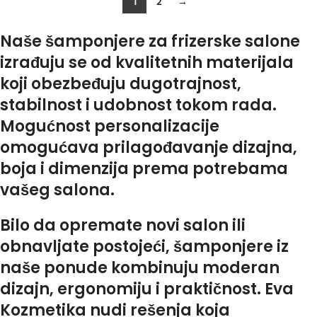
1
2
→
Naše šamponjere za frizerske salone
izrađuju se od kvalitetnih materijala
koji obezbeđuju dugotrajnost,
stabilnost i udobnost tokom rada.
Mogućnost personalizacije
omogućava prilagođavanje dizajna,
boja i dimenzija prema potrebama
vašeg salona.
Bilo da opremate novi salon ili
obnavljate postojeći, šamponjere iz
naše ponude kombinuju moderan
dizajn, ergonomiju i praktičnost. Eva
Kozmetika nudi rešenja koja