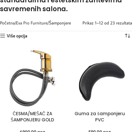
standardima i estetskim zahtevima
savremenih salona.
Početna
Eva Pro Furniture
Šamponjere
Prikaz 1–12 od 23 rezultata
Više opcija
ČESMA/MEŠAČ ZA
Guma za šamponjeru
ŠAMPONJERU GOLD
PVC
4.900,00
рсд
590,00
рсд