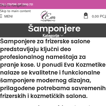
CALL CENTAR: 011 2980 751
Skip to navigation
Skip to main content
0
MENI
0,00
РС
Šamponjere
Kategorije
Šamponjere za frizerske salone
predstavljaju ključni deo
profesionalnog nameštaja za
pranje kose. U ponudi Eva Kozmetike
nalaze se kvalitetne i funkcionalne
šamponjere modernog dizajna,
prilagođene potrebama savremenih
frizerskih i kozmetičkih salona.