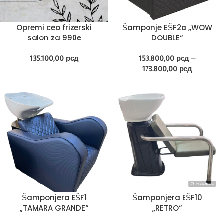
Opremi ceo frizerski
Šamponje EŠF2a „WOW
salon za 990e
DOUBLE“
135.100,00
рсд
153.800,00
рсд
–
173.800,00
рсд
Šamponjera EŠF1
Šamponjera EŠF10
„TAMARA GRANDE“
„RETRO“