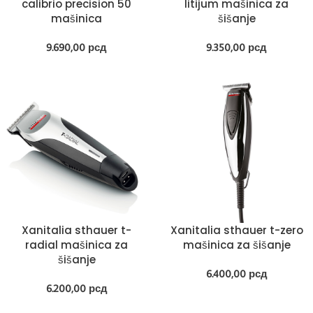
calibrio precision 50
litijum mašinica za
mašinica
šišanje
9.690,00
рсд
9.350,00
рсд
Xanitalia sthauer t-
Xanitalia sthauer t-zero
radial mašinica za
mašinica za šišanje
šišanje
6.400,00
рсд
6.200,00
рсд