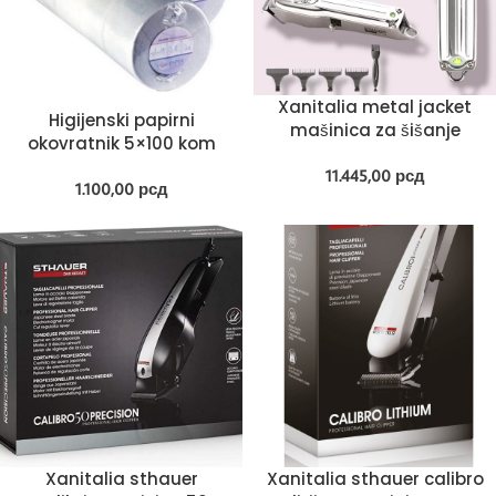
Xanitalia metal jacket
Higijenski papirni
mašinica za šišanje
okovratnik 5×100 kom
11.445,00
рсд
1.100,00
рсд
Xanitalia sthauer
Xanitalia sthauer calibro