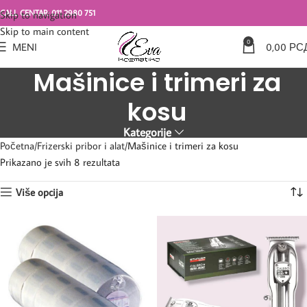
CALL CENTAR: 011 2980 751
Skip to navigation
Skip to main content
0
MENI
0,00
РС
Mašinice i trimeri za
kosu
Kategorije
Početna
Frizerski pribor i alat
Mašinice i trimeri za kosu
Prikazano je svih 8 rezultata
Više opcija