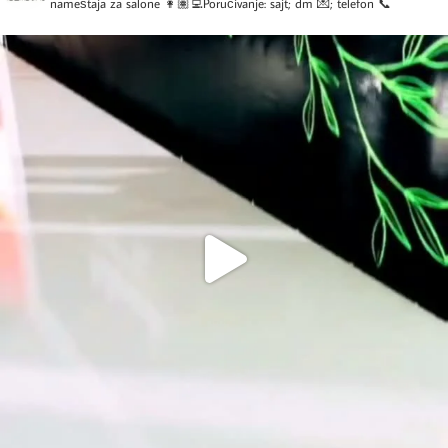
nameštaja za salone
👩🏽‍💻Poručivanje: sajt; dm 💌; telefon 📞