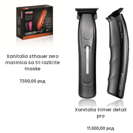
Xanitalia sthauer zero
mašinica sa tri različite
maske
7.500,00
рсд
Xanitalia trimer detail
pro
11.300,00
рсд