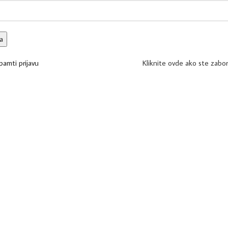
va
pamti prijavu
Kliknite ovde ako ste zaborav