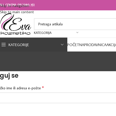
ALL CENTAR: 011 2980 751
Skip to navigation
Skip to main content
KATEGORIJA
KATEGORIJE
POČETNA
PRODAVNICA
AKCIJ
guj se
*
ičko ime ili adresa e-pošte