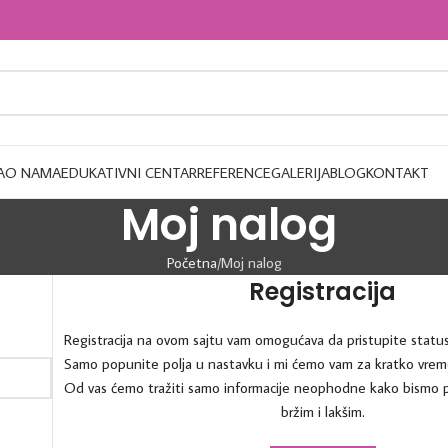
A
O NAMA
EDUKATIVNI CENTAR
REFERENCE
GALERIJA
BLOG
KONTAKT
Moj nalog
Početna
Moj nalog
Registracija
Registracija na ovom sajtu vam omogućava da pristupite statusu
Samo popunite polja u nastavku i mi ćemo vam za kratko vreme
Od vas ćemo tražiti samo informacije neophodne kako bismo p
bržim i lakšim.