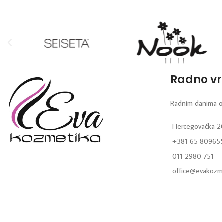
Radno v
Radnim danima o
Hercegovačka 2
+381 65 80965
011 2980 751
office@evakozm