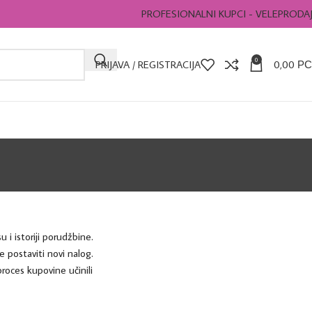
PROFESIONALNI KUPCI - VELEPRODA
0
PRIJAVA / REGISTRACIJA
0,00
РС
 i istoriji porudžbine.
 postaviti novi nalog.
roces kupovine učinili