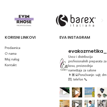
KORISNI LINKOVI
EVA INSTAGRAM
Prodavnica
evakozmetika_
O nama
Uvoz i distribucija
Moj nalog
profesionalnih preparata za
Kontakt
kosu, proizvodnja
nameštaja za salone
👩🏽‍💻Poručivanje: sajt; dm
💌; telefon 📞