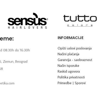
reme:
INFORMACIJE
Opšti uslovi poslovanja
d 08:30h do 16:30h
Načini plaćanja
Garancija - saobraznost
6, Zemun, Beograd
Način isporuke
58
Raskid ugovora
Politika privatnosti
Primedbe | Sporovi
etika.com