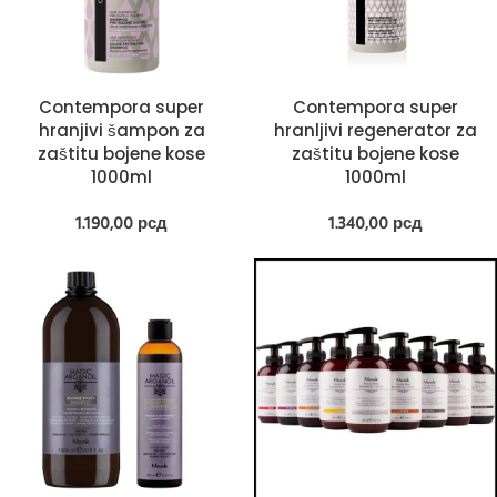
Contempora super
Contempora super
hranjivi šampon za
hranljivi regenerator za
zaštitu bojene kose
zaštitu bojene kose
1000ml
1000ml
1.190,00
рсд
1.340,00
рсд