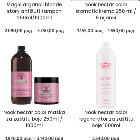
Magic arganoil blonde
Nook nectar color
story antižuti šampon
kromatic krema 250 ml /
250ml/1000ml
9 nijansi
2.090,00
рсд
–
3.750,00
рсд
1.155,00
рсд
–
1.650,00
рсд
Nook nectar color maska
Nook nectar color
za zaštitu boje 250ml /
regenerator za zaštitu
1000ml
boje 1000ml
1.940,00
рсд
–
3.140,00
рсд
2.540,00
рсд