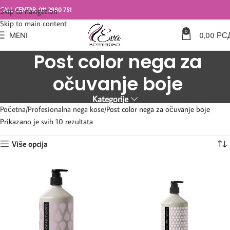
CALL CENTAR: 011 2980 751
Skip to navigation
Skip to main content
0
MENI
0,00
РС
Post color nega za
očuvanje boje
Kategorije
Početna
Profesionalna nega kose
Post color nega za očuvanje boje
Prikazano je svih 10 rezultata
Više opcija