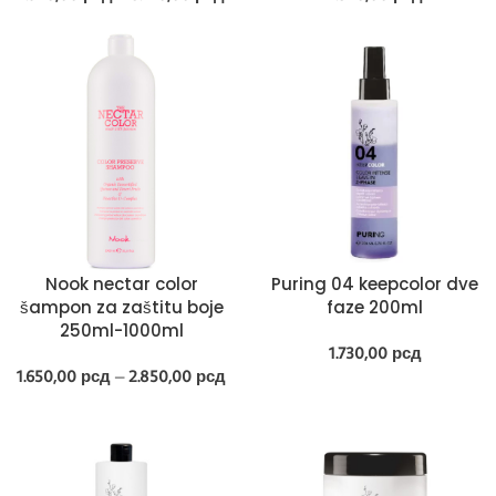
Nook nectar color
Puring 04 keepcolor dve
šampon za zaštitu boje
faze 200ml
250ml-1000ml
1.730,00
рсд
1.650,00
рсд
–
2.850,00
рсд