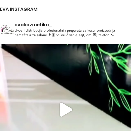
EVA INSTAGRAM
evakozmetika_
Uvoz i distribucija profesionalnih preparata za kosu, proizvodnja
nameštaja za salone
👩🏽‍💻Poručivanje: sajt; dm 💌; telefon 📞