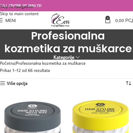
CALL CENTAR: 011 2980 751
Skip to navigation
Skip to main content
0
MENI
0,00
РС
Profesionalna
kozmetika za muškarce
Kategorije
Početna
Profesionalna kozmetika za muškarce
Prikaz 1–12 od 66 rezultata
Više opcija