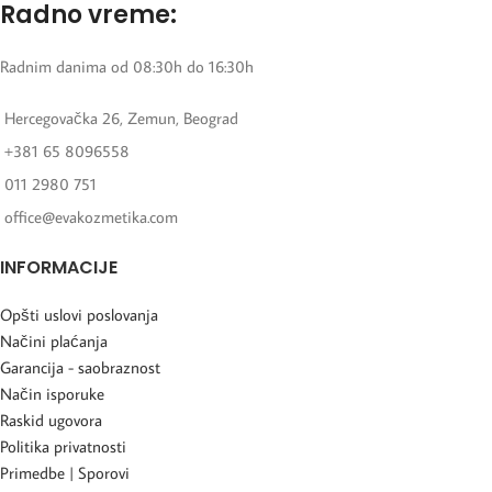
Radno vreme:
Radnim danima od 08:30h do 16:30h
Hercegovačka 26, Zemun, Beograd
+381 65 8096558
011 2980 751
office@evakozmetika.com
INFORMACIJE
Opšti uslovi poslovanja
Načini plaćanja
Garancija - saobraznost
Način isporuke
Raskid ugovora
Politika privatnosti
Primedbe | Sporovi