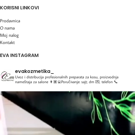
KORISNI LINKOVI
Prodavnica
O nama
Moj nalog
Kontakt
EVA INSTAGRAM
evakozmetika_
Uvoz i distribucija profesionalnih preparata za kosu, proizvodnja
nameštaja za salone
👩🏽‍💻Poručivanje: sajt; dm 💌; telefon 📞