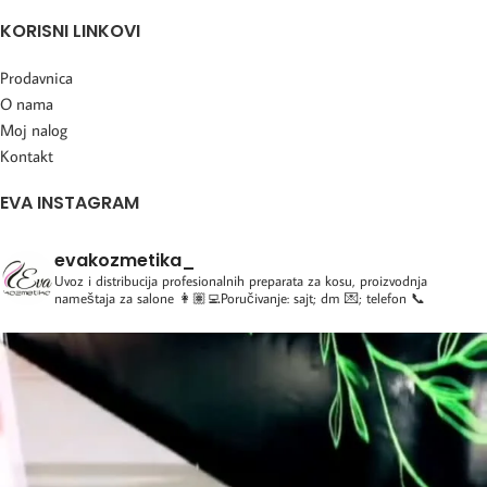
KORISNI LINKOVI
Prodavnica
O nama
Moj nalog
Kontakt
EVA INSTAGRAM
evakozmetika_
Uvoz i distribucija profesionalnih preparata za kosu, proizvodnja
nameštaja za salone
👩🏽‍💻Poručivanje: sajt; dm 💌; telefon 📞