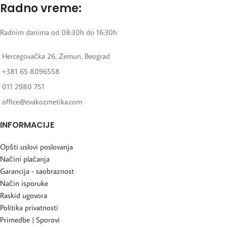
Radno vreme:
Radnim danima od 08:30h do 16:30h
Hercegovačka 26, Zemun, Beograd
+381 65 8096558
011 2980 751
office@evakozmetika.com
INFORMACIJE
Opšti uslovi poslovanja
Načini plaćanja
Garancija - saobraznost
Način isporuke
Raskid ugovora
Politika privatnosti
Primedbe | Sporovi