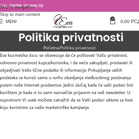
CALL CENTAR: 011 2980 751
Skip to navigation
Skip to main content
0
MENI
0,00
РС
Politika privatnosti
Početna
Politika privatnosti
Eva kozmetika d.o.o. se obavezuje da će poštovati Vašu privatnost,
odnosno privatnost kupca/korisnika, i da neće sakupljati, prodavati ili
objavljivati Vaše lične podatke ili informacije. Prikupljanje vaših
podataka se koristi samo u svrhu obavljanja međusobnog poslovanja
putem naše Internet prodavnice. Jedini slučaj kada će vaši podaci biti
korišteni je kada vi to sami naznačite prijavom na naš newsletter. U
suprotnom Vi uvek možete zatražiti da se Vaši podaci uklone sa liste
koju koristimo za naše marketinške kampanje.