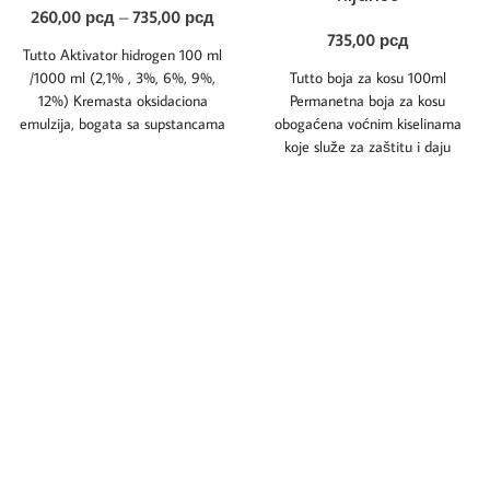
260,00
рсд
–
735,00
рсд
735,00
рсд
Tutto Aktivator hidrogen 100 ml
/1000 ml (2,1% , 3%, 6%, 9%,
Tutto boja za kosu 100ml
12%) Kremasta oksidaciona
Permanetna boja za kosu
emulzija, bogata sa supstancama
obogaćena voćnim kiselinama
koje
koje služe za zaštitu i daju
dugoročne rezultate.