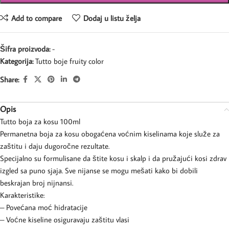
Add to compare
Dodaj u listu želja
Šifra proizvoda:
-
Kategorija:
Tutto boje fruity color
Share:
Opis
Tutto boja za kosu 100ml
Permanetna boja za kosu obogaćena voćnim kiselinama koje služe za
zaštitu i daju dugoročne rezultate.
Specijalno su formulisane da štite kosu i skalp i da pružajući kosi zdrav
izgled sa puno sjaja. Sve nijanse se mogu mešati kako bi dobili
beskrajan broj nijnansi.
Karakteristike:
– Povećana moć hidratacije
– Voćne kiseline osiguravaju zaštitu vlasi