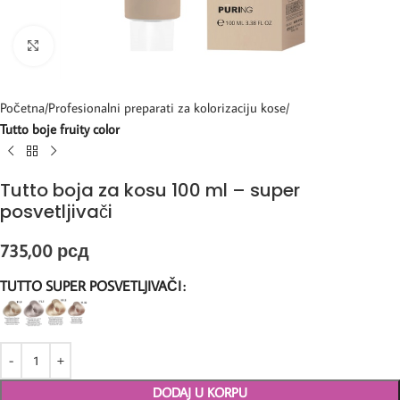
Kliknite za uvećanje
Početna
Profesionalni preparati za kolorizaciju kose
Tutto boje fruity color
Tutto boja za kosu 100 ml – super
posvetljivači
735,00
рсд
TUTTO SUPER POSVETLJIVAČI
DODAJ U KORPU