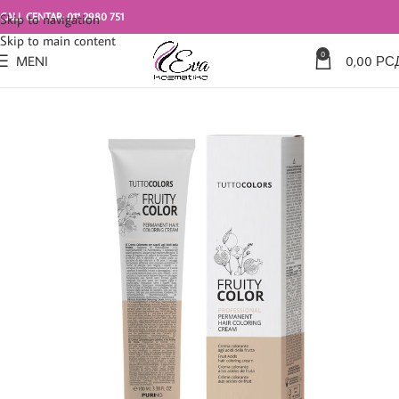
CALL CENTAR: 011 2980 751
Skip to navigation
Skip to main content
0
MENI
0,00
РС