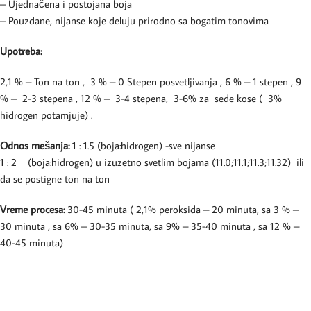
– Ujednačena i postojana boja
– Pouzdane, nijanse koje deluju prirodno sa bogatim tonovima
Upotreba:
2,1 % – Ton na ton , 3 % – 0 Stepen posvetljivanja , 6 % – 1 stepen , 9
% – 2-3 stepena , 12 % – 3-4 stepena, 3-6% za sede kose ( 3%
hidrogen potamjuje) .
Odnos mešanja:
1 : 1.5 (boja:hidrogen) -sve nijanse
1 : 2 (boja:hidrogen) u izuzetno svetlim bojama (11.0;11.1;11.3;11.32) ili
da se postigne ton na ton
Vreme procesa:
30-45 minuta ( 2,1% peroksida – 20 minuta, sa 3 % –
30 minuta , sa 6% – 30-35 minuta, sa 9% – 35-40 minuta , sa 12 % –
40-45 minuta)