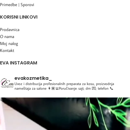
Primedbe | Sporovi
KORISNI LINKOVI
Prodavnica
O nama
Moj nalog
Kontakt
EVA INSTAGRAM
evakozmetika_
Uvoz i distribucija profesionalnih preparata za kosu, proizvodnja
nameštaja za salone
👩🏽‍💻Poručivanje: sajt; dm 💌; telefon 📞