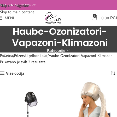
CALL CENTAR: 011 2980 751
Skip to navigation
Skip to main content
0
MENI
0,00
РС
Haube-Ozonizatori-
Vapazoni-Klimazoni
Kategorije
Početna
Frizerski pribor i alat
Haube-Ozonizatori-Vapazoni-Klimazoni
Prikazano je svih 2 rezultata
Više opcija