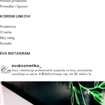
Politika privatnosti
Primedbe | Sporovi
KORISNI LINKOVI
Prodavnica
O nama
Moj nalog
Kontakt
EVA INSTAGRAM
evakozmetika_
Uvoz i distribucija profesionalnih preparata za kosu, proizvodnja
nameštaja za salone
👩🏽‍💻Poručivanje: sajt; dm 💌; telefon 📞