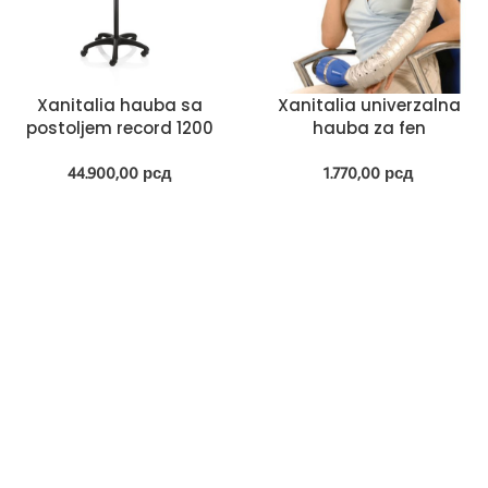
Xanitalia hauba sa
Xanitalia univerzalna
postoljem record 1200
hauba za fen
44.900,00
рсд
1.770,00
рсд