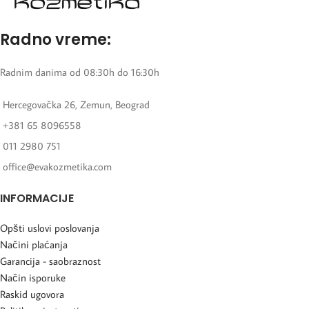
Radno vreme:
Radnim danima od 08:30h do 16:30h
Hercegovačka 26, Zemun, Beograd
+381 65 8096558
011 2980 751
office@evakozmetika.com
INFORMACIJE
Opšti uslovi poslovanja
Načini plaćanja
Garancija - saobraznost
Način isporuke
Raskid ugovora