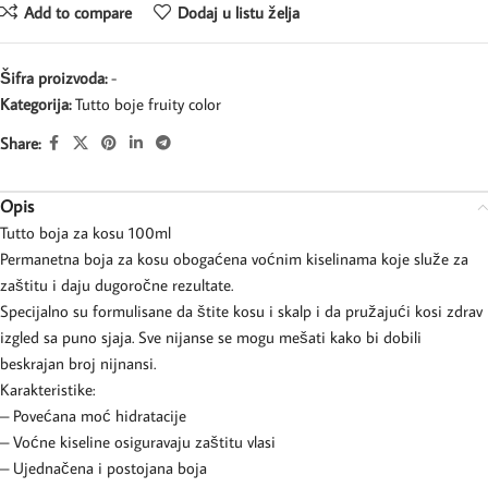
Add to compare
Dodaj u listu želja
Šifra proizvoda:
-
Kategorija:
Tutto boje fruity color
Share:
Opis
Tutto boja za kosu 100ml
Permanetna boja za kosu obogaćena voćnim kiselinama koje služe za
zaštitu i daju dugoročne rezultate.
Specijalno su formulisane da štite kosu i skalp i da pružajući kosi zdrav
izgled sa puno sjaja. Sve nijanse se mogu mešati kako bi dobili
beskrajan broj nijnansi.
Karakteristike:
– Povećana moć hidratacije
– Voćne kiseline osiguravaju zaštitu vlasi
– Ujednačena i postojana boja