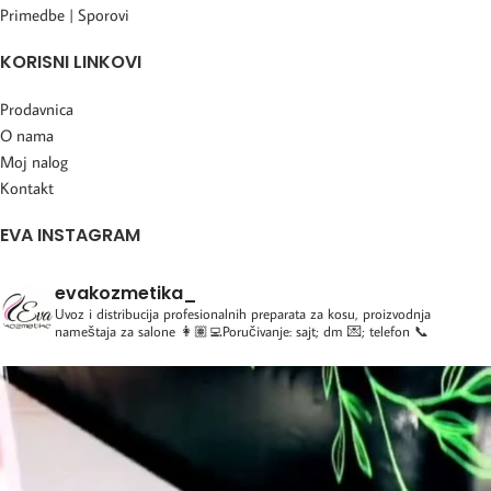
Primedbe | Sporovi
KORISNI LINKOVI
Prodavnica
O nama
Moj nalog
Kontakt
EVA INSTAGRAM
evakozmetika_
Uvoz i distribucija profesionalnih preparata za kosu, proizvodnja
nameštaja za salone
👩🏽‍💻Poručivanje: sajt; dm 💌; telefon 📞