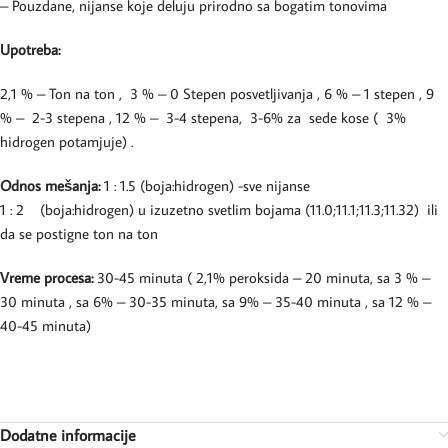
– Pouzdane, nijanse koje deluju prirodno sa bogatim tonovima
Upotreba:
2,1 % – Ton na ton , 3 % – 0 Stepen posvetljivanja , 6 % – 1 stepen , 9
% – 2-3 stepena , 12 % – 3-4 stepena, 3-6% za sede kose ( 3%
hidrogen potamjuje) .
Odnos mešanja:
1 : 1.5 (boja:hidrogen) -sve nijanse
1 : 2 (boja:hidrogen) u izuzetno svetlim bojama (11.0;11.1;11.3;11.32) ili
da se postigne ton na ton
Vreme procesa:
30-45 minuta ( 2,1% peroksida – 20 minuta, sa 3 % –
30 minuta , sa 6% – 30-35 minuta, sa 9% – 35-40 minuta , sa 12 % –
40-45 minuta)
Dodatne informacije