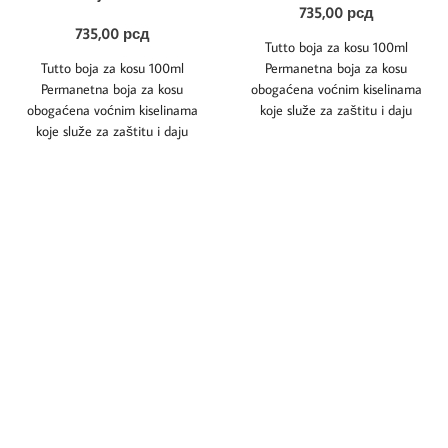
735,00
рсд
735,00
рсд
Tutto boja za kosu 100ml
Tutto boja za kosu 100ml
Permanetna boja za kosu
Permanetna boja za kosu
obogaćena voćnim kiselinama
obogaćena voćnim kiselinama
koje služe za zaštitu i daju
koje služe za zaštitu i daju
dugoročne rezultate.
dugoročne rezultate.