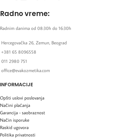
Radno vreme:
Radnim danima od 08:30h do 16:30h
Hercegovačka 26, Zemun, Beograd
+381 65 8096558
011 2980 751
office@evakozmetika.com
INFORMACIJE
Opšti uslovi poslovanja
Načini plaćanja
Garancija - saobraznost
Način isporuke
Raskid ugovora
Politika privatnosti