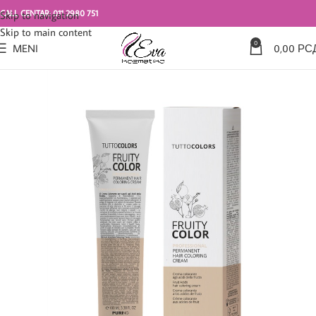
CALL CENTAR: 011 2980 751
Skip to navigation
Skip to main content
0
MENI
0,00
РС