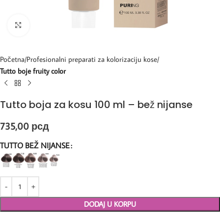
Kliknite za uvećanje
Početna
Profesionalni preparati za kolorizaciju kose
Tutto boje fruity color
Tutto boja za kosu 100 ml – bež nijanse
735,00
рсд
TUTTO BEŽ NIJANSE
DODAJ U KORPU