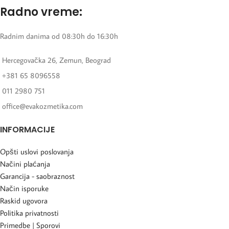
Radno vreme:
Radnim danima od 08:30h do 16:30h
Hercegovačka 26, Zemun, Beograd
+381 65 8096558
011 2980 751
office@evakozmetika.com
INFORMACIJE
Opšti uslovi poslovanja
Načini plaćanja
Garancija - saobraznost
Način isporuke
Raskid ugovora
Politika privatnosti
Primedbe | Sporovi