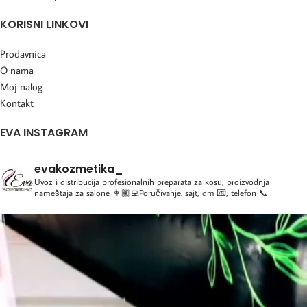
KORISNI LINKOVI
Prodavnica
O nama
Moj nalog
Kontakt
EVA INSTAGRAM
evakozmetika_
Uvoz i distribucija profesionalnih preparata za kosu, proizvodnja
nameštaja za salone
👩🏽‍💻Poručivanje: sajt; dm 💌; telefon 📞