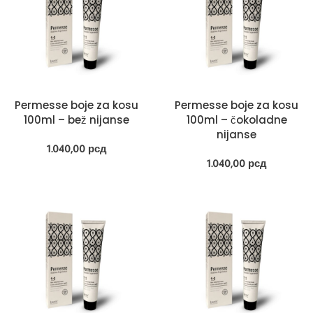
Permesse boje za kosu
Permesse boje za kosu
100ml – bež nijanse
100ml – čokoladne
nijanse
1.040,00
рсд
1.040,00
рсд