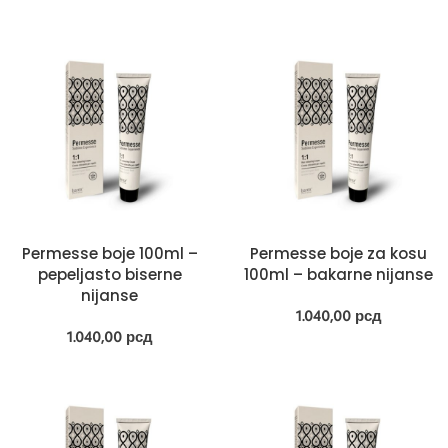
Permesse boje 100ml –
Permesse boje za kosu
pepeljasto biserne
100ml – bakarne nijanse
nijanse
1.040,00
рсд
1.040,00
рсд