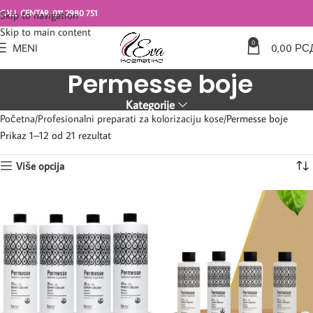
CALL CENTAR: 011 2980 751
Skip to navigation
Skip to main content
0
MENI
0,00
РС
Permesse boje
Kategorije
Početna
Profesionalni preparati za kolorizaciju kose
Permesse boje
Prikaz 1–12 od 21 rezultat
Više opcija