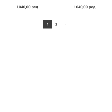
1.040,00
рсд
1.040,00
рсд
1
2
→