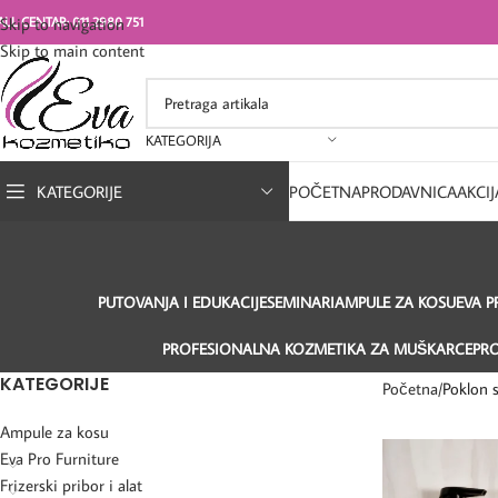
ALL CENTAR: 011 2980 751
Skip to navigation
Skip to main content
KATEGORIJA
KATEGORIJE
POČETNA
PRODAVNICA
AKCIJ
PUTOVANJA I EDUKACIJE
SEMINARI
AMPULE ZA KOSU
EVA P
PROFESIONALNA KOZMETIKA ZA MUŠKARCE
PR
KATEGORIJE
Početna
Poklon s
Ampule za kosu
Eva Pro Furniture
Frizerski pribor i alat