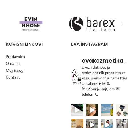
KORISNI LINKOVI
EVA INSTAGRAM
Prodavnica
evakozmetika_
O nama
Uvoz i distribucija
Moj nalog
profesionalnih preparata za
Kontakt
kosu, proizvodnja nameštaja
za salone
👩🏽‍💻
Poručivanje: sajt; dm 💌;
telefon 📞