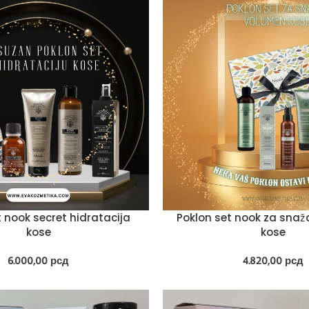
t nook secret hidratacija
Poklon set nook za sna
kose
kose
6.000,00
рсд
4.820,00
рсд