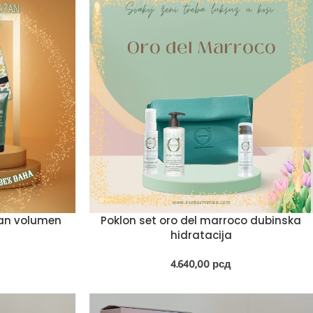
žan volumen
Poklon set oro del marroco dubinska
hidratacija
4.640,00
рсд