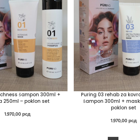
 richness šampon 300ml +
Puring 03 rehab za kov
 250ml – poklon set
šampon 300ml + mask
poklon set
1.970,00
рсд
1.970,00
рсд