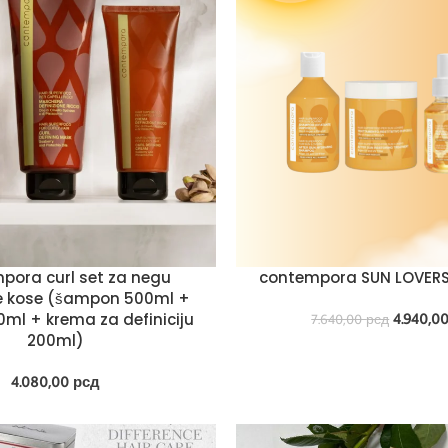
pora curl set za negu
contempora SUN LOVERS 
e kose (šampon 500ml +
ml + krema za definiciju
4.940,0
7.640,00
рсд
200ml)
4.080,00
рсд