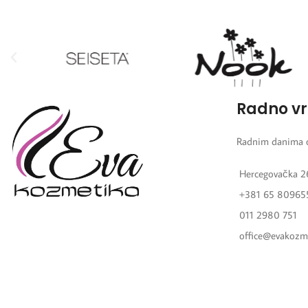
Radno v
Radnim danima 
Hercegovačka 2
+381 65 80965
011 2980 751
office@evakozm