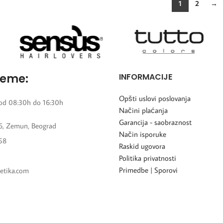
1
2
→
reme:
INFORMACIJE
Opšti uslovi poslovanja
od 08:30h do 16:30h
Načini plaćanja
Garancija - saobraznost
6, Zemun, Beograd
Način isporuke
58
Raskid ugovora
Politika privatnosti
Primedbe | Sporovi
etika.com