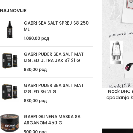
NAJNOVIJE
GABRI SEA SALT SPREJ S8 250
ML
1.090,00
рсд
GABRI PUDER SEA SALT MAT
IZGLED ULTRA JAK S7 21 G
830,00
рсд
GABRI PUDER SEA SALT MAT
Nook DHC e
IZGLED S6 21 G
opadanja 
830,00
рсд
GABRI GLINENA MASKA SA
ARGANOM 450 G
900,00
рсд