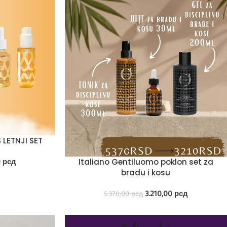
LETNJI SET
0
рсд
Italiano Gentiluomo poklon set za
bradu i kosu
3.210,00
рсд
5.370,00
рсд