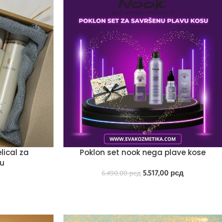
lical za
Poklon set nook nega plave kose
su
5.517,00
рсд
6.490,00
рсд