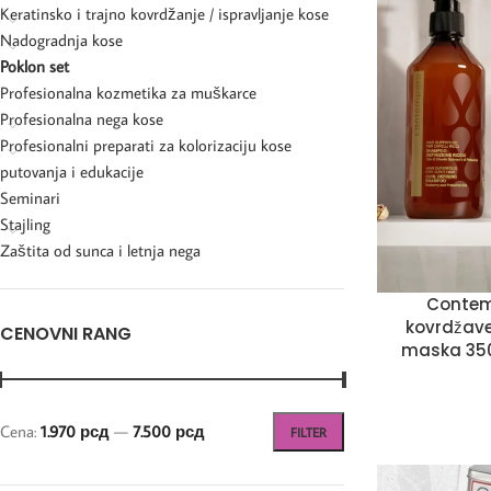
Keratinsko i trajno kovrdžanje / ispravljanje kose
Nadogradnja kose
Poklon set
Profesionalna kozmetika za muškarce
Profesionalna nega kose
Profesionalni preparati za kolorizaciju kose
putovanja i edukacije
Seminari
Stajling
Zaštita od sunca i letnja nega
Contem
kovrdžav
CENOVNI RANG
maska 350
Cena:
1.970 рсд
—
7.500 рсд
FILTER