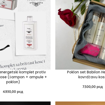
nergetski komplet protiv
Poklon set Babilon He
kose (šampon + ampule +
kovrdžavu ko
poklon)
7.500,00
рсд
4.930,00
рсд