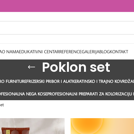
A
O NAMA
EDUKATIVNI CENTAR
REFERENCE
GALERIJA
BLOG
KONTAKT
Poklon set
RO FURNITURE
FRIZERSKI PRIBOR I ALAT
KERATINSKO I TRAJNO KOVRDŽANJ
OFESIONALNA NEGA KOSE
PROFESIONALNI PREPARATI ZA KOLORIZACIJU 
et