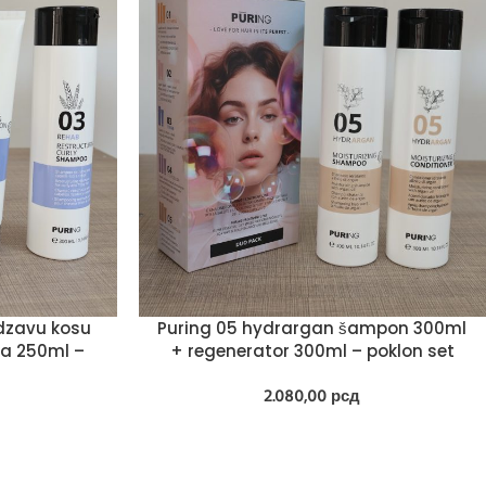
rdzavu kosu
Puring 05 hydrargan šampon 300ml
a 250ml –
+ regenerator 300ml – poklon set
2.080,00
рсд