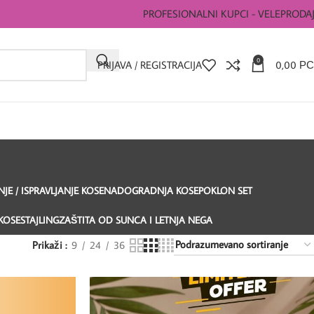
PROFESIONALNI KUPCI - VELEPRODA
0
PRIJAVA / REGISTRACIJA
0,00
РС
E / ISPRAVLJANJE KOSE
NADOGRADNJA KOSE
POKLON SET
KOSE
STAJLING
ZAŠTITA OD SUNCA I LETNJA NEGA
Prikaži
9
24
36