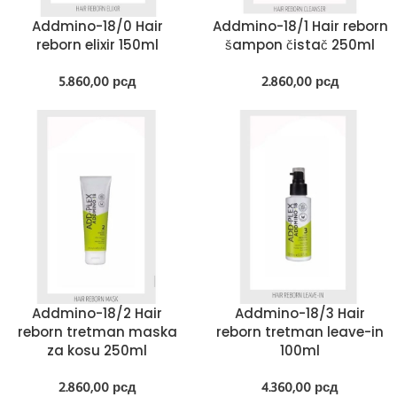
Addmino-18/0 Hair
Addmino-18/1 Hair reborn
reborn elixir 150ml
šampon čistač 250ml
5.860,00
рсд
2.860,00
рсд
Addmino-18/2 Hair
Addmino-18/3 Hair
reborn tretman maska
reborn tretman leave-in
za kosu 250ml
100ml
2.860,00
рсд
4.360,00
рсд