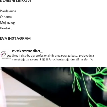
KORISNI LINKOVI
Prodavnica
O nama
Moj nalog
Kontakt
EVA INSTAGRAM
evakozmetika_
Uvoz i distribucija profesionalnih preparata za kosu, proizvodnja
nameštaja za salone
👩🏽‍💻Poručivanje: sajt; dm 💌; telefon 📞