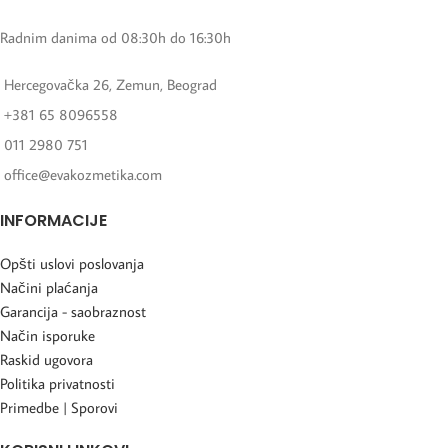
Radnim danima od 08:30h do 16:30h
Hercegovačka 26, Zemun, Beograd
+381 65 8096558
011 2980 751
office@evakozmetika.com
INFORMACIJE
Opšti uslovi poslovanja
Načini plaćanja
Garancija - saobraznost
Način isporuke
Raskid ugovora
Politika privatnosti
Primedbe | Sporovi