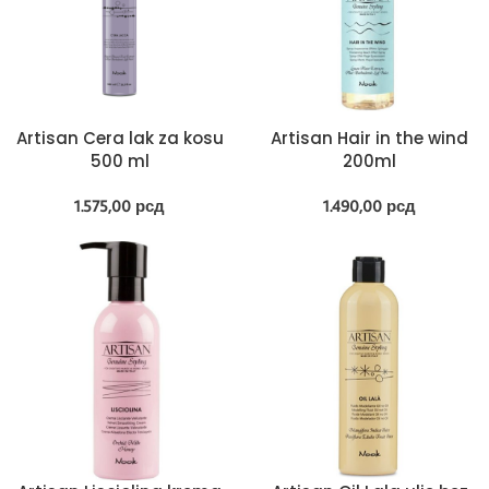
Artisan Cera lak za kosu
Artisan Hair in the wind
500 ml
200ml
1.575,00
рсд
1.490,00
рсд