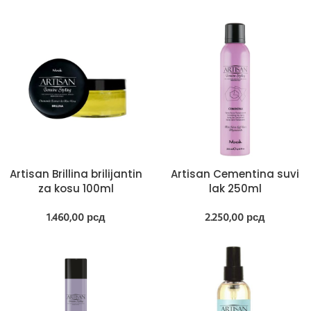
Artisan Brillina brilijantin
Artisan Cementina suvi
za kosu 100ml
lak 250ml
1.460,00
рсд
2.250,00
рсд