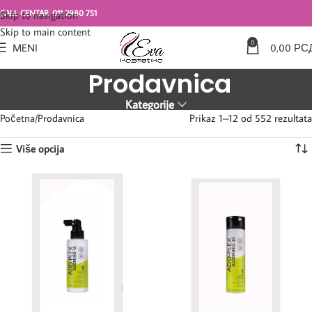
CALL CENTAR: 011 2980 751
Skip to navigation
Skip to main content
0
MENI
0,00
РС
Prodavnica
Kategorije
Početna
Prodavnica
Prikaz 1–12 od 552 rezultata
Više opcija