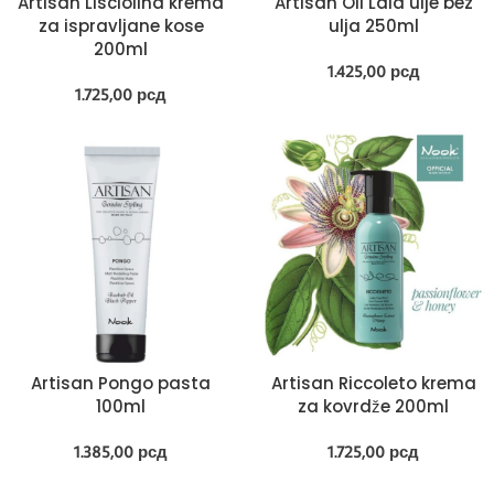
Artisan Lisciolina krema
Artisan Oil Lala ulje bez
za ispravljane kose
ulja 250ml
200ml
1.425,00
рсд
1.725,00
рсд
Artisan Pongo pasta
Artisan Riccoleto krema
100ml
za kovrdže 200ml
1.385,00
рсд
1.725,00
рсд