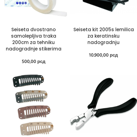
Seiseta dvostrano
Seiseta kit 2005s lemilica
samolepljiva traka
za keratinsku
200cm za tehniku
nadogradnju
nadogradnje stikerima
10.900,00
рсд
500,00
рсд