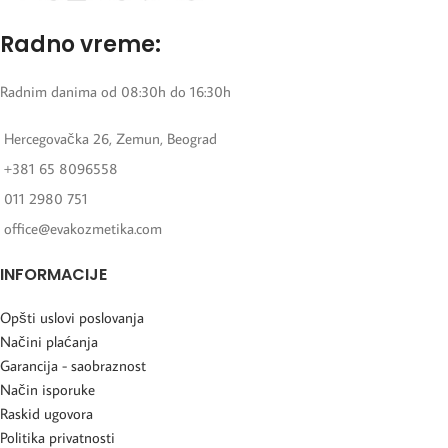
Radno vreme:
Radnim danima od 08:30h do 16:30h
Hercegovačka 26, Zemun, Beograd
+381 65 8096558
011 2980 751
office@evakozmetika.com
INFORMACIJE
Opšti uslovi poslovanja
Načini plaćanja
Garancija - saobraznost
Način isporuke
Raskid ugovora
Politika privatnosti