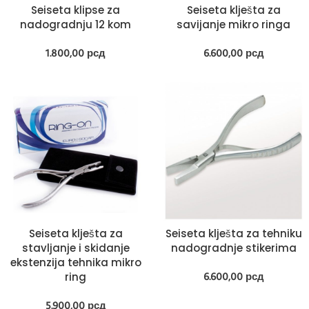
Seiseta klipse za
Seiseta klješta za
nadogradnju 12 kom
savijanje mikro ringa
1.800,00
рсд
6.600,00
рсд
Seiseta klješta za
Seiseta klješta za tehniku
stavljanje i skidanje
nadogradnje stikerima
ekstenzija tehnika mikro
ring
6.600,00
рсд
5.900,00
рсд