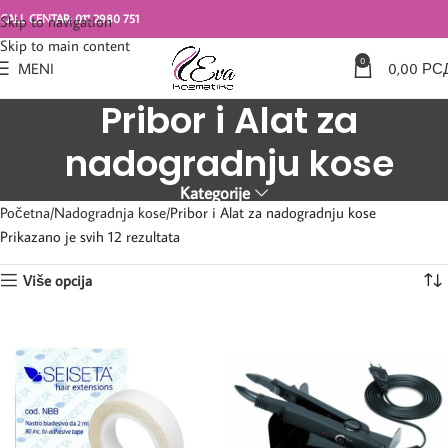
CALL CENTAR: 011 2980 751
Skip to navigation
Skip to main content
0
MENI
0,00
РС
Pribor i Alat za
nadogradnju kose
Kategorije
Početna
Nadogradnja kose
Pribor i Alat za nadogradnju kose
Prikazano je svih 12 rezultata
Više opcija