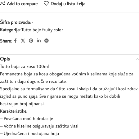
Add to compare
Dodaj u listu želja
Šifra proizvoda:
-
Kategorija:
Tutto boje fruity color
Share:
Opis
Tutto boja za kosu 100ml
Permanetna boja za kosu obogaćena voćnim kiselinama koje služe za
zaštitu i daju dugoročne rezultate.
Specijalno su formulisane da štite kosu i skalp i da pružajući kosi zdrav
izgled sa puno sjaja. Sve nijanse se mogu mešati kako bi dobili
beskrajan broj nijnansi.
Karakteristike:
– Povećana moć hidratacije
– Voćne kiseline osiguravaju zaštitu vlasi
– Ujednačena i postojana boja