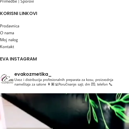
Primedbe | Sporovi
KORISNI LINKOVI
Prodavnica
O nama
Moj nalog
Kontakt
EVA INSTAGRAM
evakozmetika_
Uvoz i distribucija profesionalnih preparata za kosu, proizvodnja
nameštaja za salone
👩🏽‍💻Poručivanje: sajt; dm 💌; telefon 📞