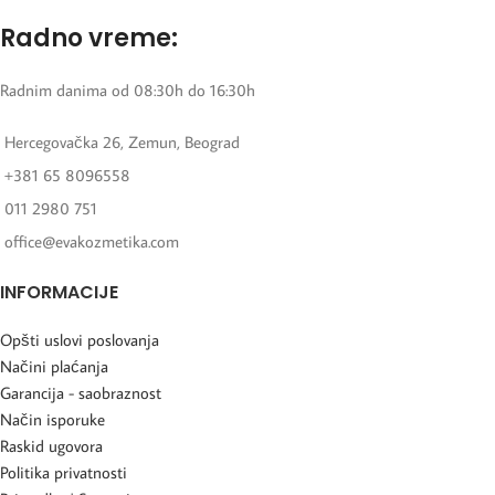
Radno vreme:
Radnim danima od 08:30h do 16:30h
Hercegovačka 26, Zemun, Beograd
+381 65 8096558
011 2980 751
office@evakozmetika.com
INFORMACIJE
Opšti uslovi poslovanja
Načini plaćanja
Garancija - saobraznost
Način isporuke
Raskid ugovora
Politika privatnosti