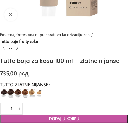
Kliknite za uvećanje
Početna
Profesionalni preparati za kolorizaciju kose
Tutto boje fruity color
Tutto boja za kosu 100 ml – zlatne nijanse
735,00
рсд
TUTTO ZLATNE NIJANSE
DODAJ U KORPU