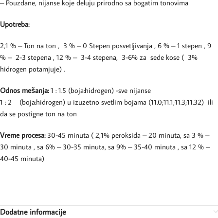
– Pouzdane, nijanse koje deluju prirodno sa bogatim tonovima
Upotreba:
2,1 % – Ton na ton , 3 % – 0 Stepen posvetljivanja , 6 % – 1 stepen , 9
% – 2-3 stepena , 12 % – 3-4 stepena, 3-6% za sede kose ( 3%
hidrogen potamjuje) .
Odnos mešanja:
1 : 1.5 (boja:hidrogen) -sve nijanse
1 : 2 (boja:hidrogen) u izuzetno svetlim bojama (11.0;11.1;11.3;11.32) ili
da se postigne ton na ton
Vreme procesa:
30-45 minuta ( 2,1% peroksida – 20 minuta, sa 3 % –
30 minuta , sa 6% – 30-35 minuta, sa 9% – 35-40 minuta , sa 12 % –
40-45 minuta)
Dodatne informacije