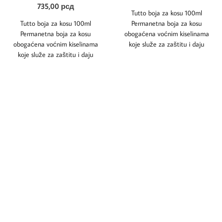
735,00
рсд
Tutto boja za kosu 100ml
Tutto boja za kosu 100ml
Permanetna boja za kosu
Permanetna boja za kosu
obogaćena voćnim kiselinama
obogaćena voćnim kiselinama
koje služe za zaštitu i daju
koje služe za zaštitu i daju
dugoročne rezultate.
dugoročne rezultate.