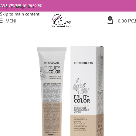
CALL CENTAR: 011 2980 751
Skip to navigation
Skip to main content
0
MENI
0,00
РС