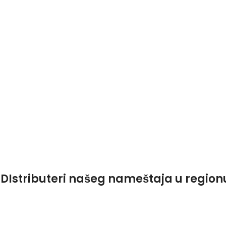
DIstributeri našeg nameštaja u region