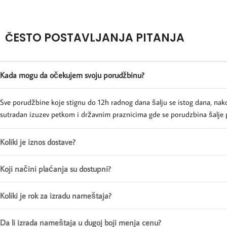
ČESTO POSTAVLJANJA PITANJA
Kada mogu da očekujem svoju porudžbinu?
Sve porudžbine koje stignu do 12h radnog dana šalju se istog dana, nak
sutradan izuzev petkom i državnim praznicima gde se porudzbina šalje 
Koliki je iznos dostave?
Koji načini plaćanja su dostupni?
Koliki je rok za izradu nameštaja?
Da li izrada nameštaja u dugoj boji menja cenu?