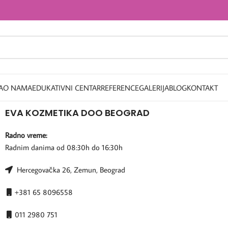
A
O NAMA
EDUKATIVNI CENTAR
REFERENCE
GALERIJA
BLOG
KONTAKT
EVA KOZMETIKA DOO BEOGRAD
Radno vreme:
Radnim danima od 08:30h do 16:30h
Hercegovačka 26, Zemun, Beograd
+381 65 8096558
011 2980 751