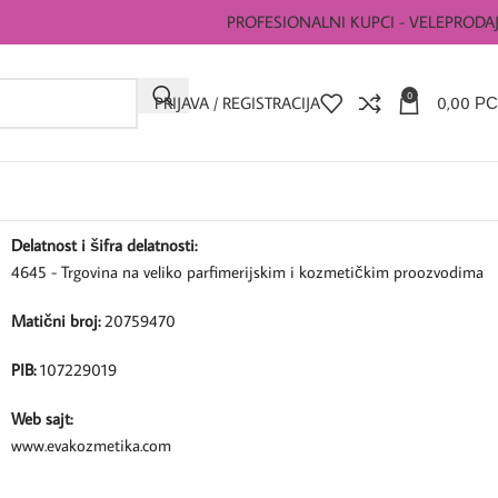
PROFESIONALNI KUPCI - VELEPRODA
0
PRIJAVA / REGISTRACIJA
0,00
РС
Delatnost i šifra delatnosti:
4645 - Trgovina na veliko parfimerijskim i kozmetičkim proozvodima
Matični broj:
20759470
PIB:
107229019
Web sajt:
www.evakozmetika.com