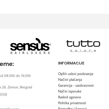
reme:
INFORMACIJE
Opšti uslovi poslovanja
od 08:30h do 16:30h
Načini plaćanja
Garancija - saobraznost
 26, Zemun, Beograd
Način isporuke
6558
Raskid ugovora
Politika privatnosti
Primedbe | Sporovi
zmetika.com