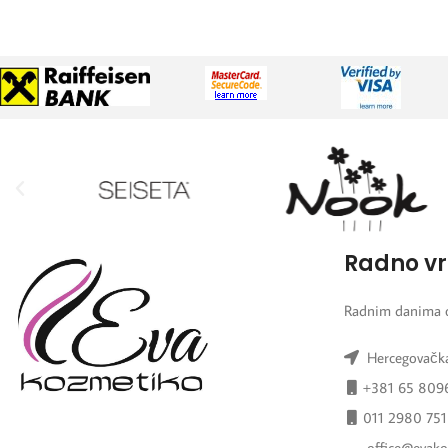
Radno v
Radnim danima 
Hercegovačka
+381 65 809
011 2980 751
office@evako