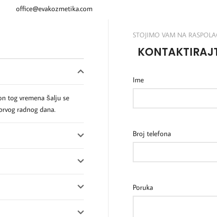
office@evakozmetika.com
STOJIMO VAM NA RASPOLA
KONTAKTIRAJT
Ime
on tog vremena šalju se
prvog radnog dana.
Broj telefona
Poruka