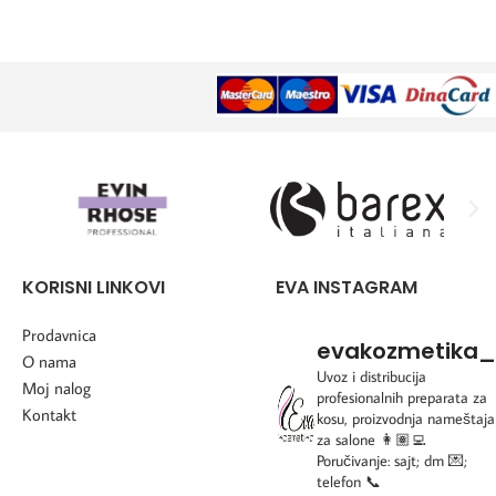
KORISNI LINKOVI
EVA INSTAGRAM
Prodavnica
evakozmetika_
O nama
Uvoz i distribucija
Moj nalog
profesionalnih preparata za
Kontakt
kosu, proizvodnja nameštaja
za salone
👩🏽‍💻
Poručivanje: sajt; dm 💌;
telefon 📞