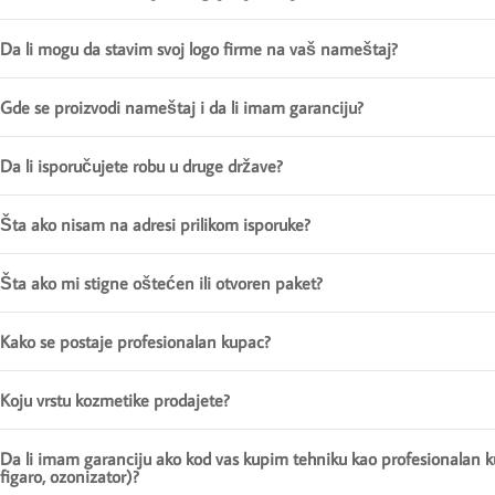
Da li mogu da stavim svoj logo firme na vaš nameštaj?
Gde se proizvodi nameštaj i da li imam garanciju?
Da li isporučujete robu u druge države?
Šta ako nisam na adresi prilikom isporuke?
Šta ako mi stigne oštećen ili otvoren paket?
Kako se postaje profesionalan kupac?
Koju vrstu kozmetike prodajete?
Da li imam garanciju ako kod vas kupim tehniku kao profesionalan k
figaro, ozonizator)?