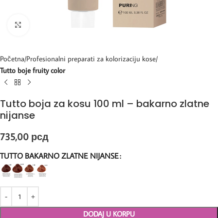
Kliknite za uvećanje
Početna
Profesionalni preparati za kolorizaciju kose
Tutto boje fruity color
Tutto boja za kosu 100 ml – bakarno zlatne
nijanse
735,00
рсд
TUTTO BAKARNO ZLATNE NIJANSE
DODAJ U KORPU