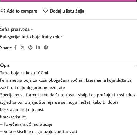
Add to compare
Dodaj u listu želja
Šifra proizvoda:
-
Kategorija:
Tutto boje fruity color
Share:
Opis
Tutto boja za kosu 100ml
Permanetna boja za kosu obogaćena voćnim kiselinama koje služe za
zaštitu i daju dugoročne rezultate.
Specijalno su formulisane da štite kosu i skalp i da pružajući kosi zdrav
izgled sa puno sjaja. Sve nijanse se mogu mešati kako bi dobili
beskrajan broj nijnansi.
Karakteristike:
– Povećana moć hidratacije
– Voćne kiseline osiguravaju zaštitu vlasi