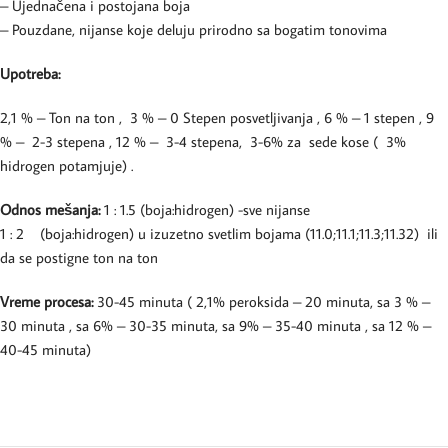
– Ujednačena i postojana boja
– Pouzdane, nijanse koje deluju prirodno sa bogatim tonovima
Upotreba:
2,1 % – Ton na ton , 3 % – 0 Stepen posvetljivanja , 6 % – 1 stepen , 9
% – 2-3 stepena , 12 % – 3-4 stepena, 3-6% za sede kose ( 3%
hidrogen potamjuje) .
Odnos mešanja:
1 : 1.5 (boja:hidrogen) -sve nijanse
1 : 2 (boja:hidrogen) u izuzetno svetlim bojama (11.0;11.1;11.3;11.32) ili
da se postigne ton na ton
Vreme procesa:
30-45 minuta ( 2,1% peroksida – 20 minuta, sa 3 % –
30 minuta , sa 6% – 30-35 minuta, sa 9% – 35-40 minuta , sa 12 % –
40-45 minuta)