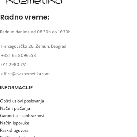
Radno vreme:
Radnim danima od 08:30h do 16:30h
Hercegovačka 26, Zemun, Beograd
+381 65 8096558
011 2980 751
office@evakozmetika.com
INFORMACIJE
Opšti uslovi poslovanja
Načini plaćanja
Garancija - saobraznost
Način isporuke
Raskid ugovora