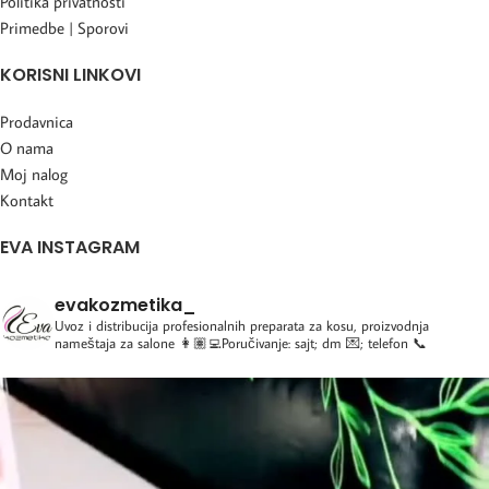
Politika privatnosti
Primedbe | Sporovi
KORISNI LINKOVI
Prodavnica
O nama
Moj nalog
Kontakt
EVA INSTAGRAM
evakozmetika_
Uvoz i distribucija profesionalnih preparata za kosu, proizvodnja
nameštaja za salone
👩🏽‍💻Poručivanje: sajt; dm 💌; telefon 📞