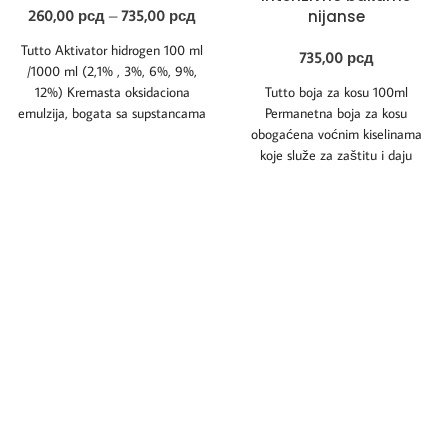
260,00
рсд
–
735,00
рсд
nijanse
Tutto Aktivator hidrogen 100 ml
735,00
рсд
/1000 ml (2,1% , 3%, 6%, 9%,
12%) Kremasta oksidaciona
Tutto boja za kosu 100ml
emulzija, bogata sa supstancama
Permanetna boja za kosu
koje
obogaćena voćnim kiselinama
koje služe za zaštitu i daju
dugoročne rezultate.