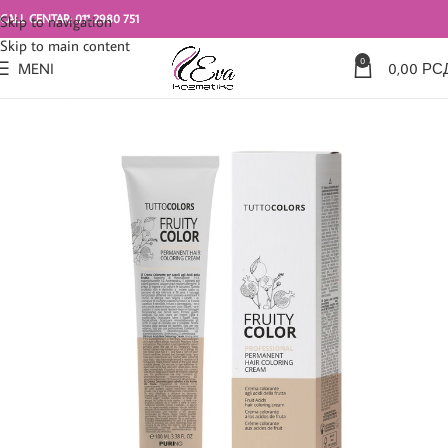
CALL CENTAR: 011 2980 751
Skip to navigation
Skip to main content
0
MENI
0,00
РС