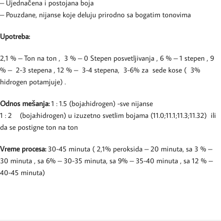
– Ujednačena i postojana boja
– Pouzdane, nijanse koje deluju prirodno sa bogatim tonovima
Upotreba:
2,1 % – Ton na ton , 3 % – 0 Stepen posvetljivanja , 6 % – 1 stepen , 9
% – 2-3 stepena , 12 % – 3-4 stepena, 3-6% za sede kose ( 3%
hidrogen potamjuje) .
Odnos mešanja:
1 : 1.5 (boja:hidrogen) -sve nijanse
1 : 2 (boja:hidrogen) u izuzetno svetlim bojama (11.0;11.1;11.3;11.32) ili
da se postigne ton na ton
Vreme procesa:
30-45 minuta ( 2,1% peroksida – 20 minuta, sa 3 % –
30 minuta , sa 6% – 30-35 minuta, sa 9% – 35-40 minuta , sa 12 % –
40-45 minuta)