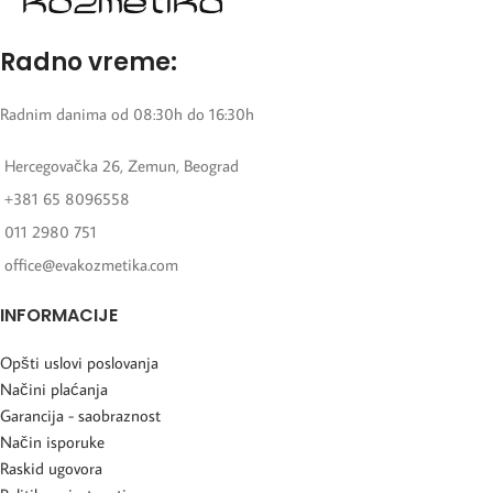
Radno vreme:
Radnim danima od 08:30h do 16:30h
Hercegovačka 26, Zemun, Beograd
+381 65 8096558
011 2980 751
office@evakozmetika.com
INFORMACIJE
Opšti uslovi poslovanja
Načini plaćanja
Garancija - saobraznost
Način isporuke
Raskid ugovora