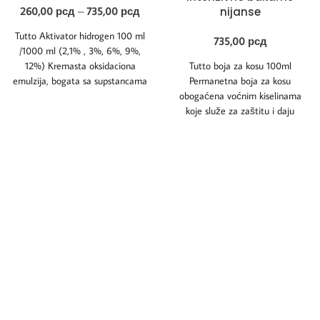
260,00
рсд
–
735,00
рсд
nijanse
Tutto Aktivator hidrogen 100 ml
735,00
рсд
/1000 ml (2,1% , 3%, 6%, 9%,
12%) Kremasta oksidaciona
Tutto boja za kosu 100ml
emulzija, bogata sa supstancama
Permanetna boja za kosu
koje
obogaćena voćnim kiselinama
koje služe za zaštitu i daju
dugoročne rezultate.