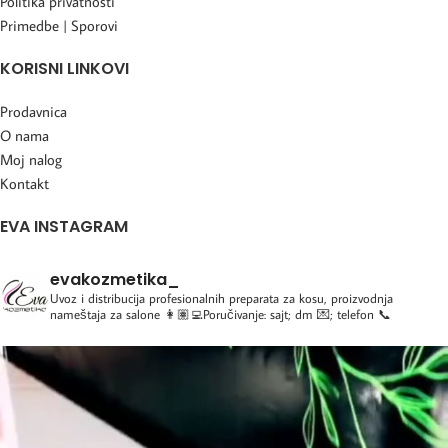
Politika privatnosti
Primedbe | Sporovi
KORISNI LINKOVI
Prodavnica
O nama
Moj nalog
Kontakt
EVA INSTAGRAM
evakozmetika_
Uvoz i distribucija profesionalnih preparata za kosu, proizvodnja
nameštaja za salone
👩🏽‍💻Poručivanje: sajt; dm 💌; telefon 📞