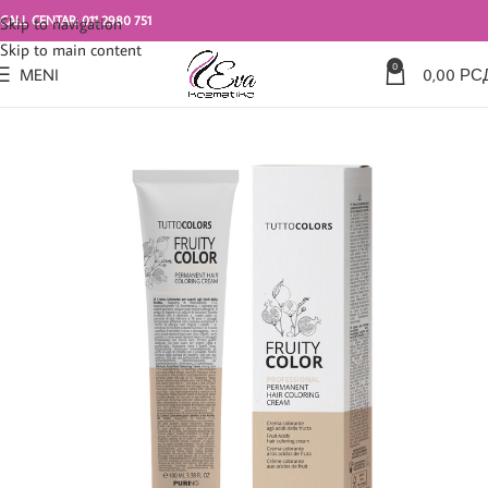
CALL CENTAR: 011 2980 751
Skip to navigation
Skip to main content
0
MENI
0,00
РС