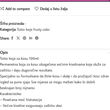
Add to compare
Dodaj u listu želja
Šifra proizvoda:
-
Kategorija:
Tutto boje fruity color
Share:
Opis
Tutto boja za kosu 100ml
Permanetna boja za kosu obogaćena voćnim kiselinama koje služe za
zaštitu i daju dugoročne rezultate.
Specijalno su formulisane da štite kosu i skalp i da pružajući kosi zdrav
izgled sa puno sjaja. Sve nijanse se mogu mešati kako bi dobili
beskrajan broj nijnansi.
Karakteristike:
– Povećana moć hidratacije
– Voćne kiseline osiguravaju zaštitu vlasi