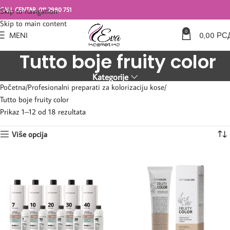
CALL CENTAR: 011 2980 751
Skip to navigation
Skip to main content
0
MENI
0,00
РС
Tutto boje fruity color
Kategorije
Početna
Profesionalni preparati za kolorizaciju kose
Tutto boje fruity color
Prikaz 1–12 od 18 rezultata
Više opcija