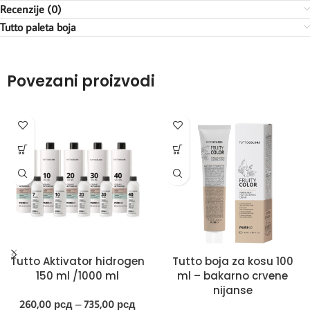
Recenzije (0)
Tutto paleta boja
Povezani proizvodi
Tutto Aktivator hidrogen
Tutto boja za kosu 100
150 ml /1000 ml
ml – bakarno crvene
nijanse
260,00
рсд
–
735,00
рсд