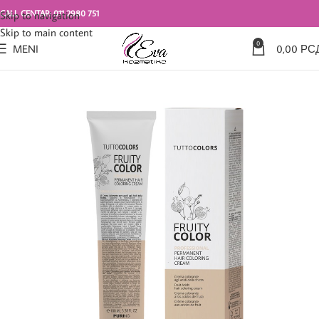
CALL CENTAR: 011 2980 751
Skip to navigation
Skip to main content
0
MENI
0,00
РС