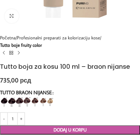
Kliknite za uvećanje
Početna
Profesionalni preparati za kolorizaciju kose
Tutto boje fruity color
Tutto boja za kosu 100 ml – braon nijanse
735,00
рсд
TUTTO BRAON NIJANSE
DODAJ U KORPU