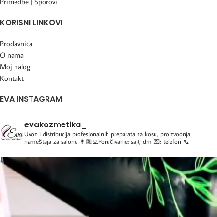
Primedbe | Sporovi
KORISNI LINKOVI
Prodavnica
O nama
Moj nalog
Kontakt
EVA INSTAGRAM
evakozmetika_
Uvoz i distribucija profesionalnih preparata za kosu, proizvodnja
nameštaja za salone
👩🏽‍💻Poručivanje: sajt; dm 💌; telefon 📞