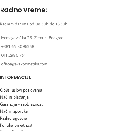
Radno vreme:
Radnim danima od 08:30h do 16:30h
Hercegovačka 26, Zemun, Beograd
+381 65 8096558
011 2980 751
office@evakozmetika.com
INFORMACIJE
Opšti uslovi poslovanja
Načini plaćanja
Garancija - saobraznost
Način isporuke
Raskid ugovora
Politika privatnosti