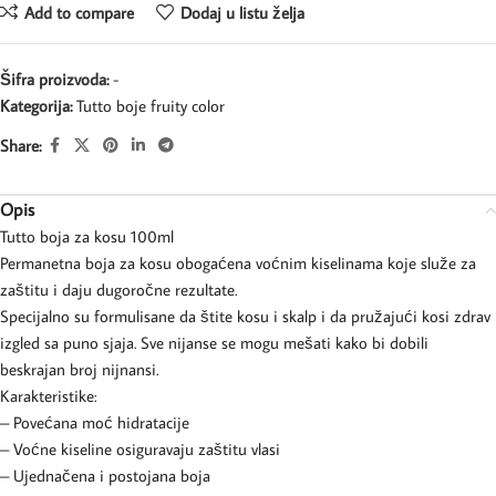
Add to compare
Dodaj u listu želja
Šifra proizvoda:
-
Kategorija:
Tutto boje fruity color
Share:
Opis
Tutto boja za kosu 100ml
Permanetna boja za kosu obogaćena voćnim kiselinama koje služe za
zaštitu i daju dugoročne rezultate.
Specijalno su formulisane da štite kosu i skalp i da pružajući kosi zdrav
izgled sa puno sjaja. Sve nijanse se mogu mešati kako bi dobili
beskrajan broj nijnansi.
Karakteristike:
– Povećana moć hidratacije
– Voćne kiseline osiguravaju zaštitu vlasi
– Ujednačena i postojana boja