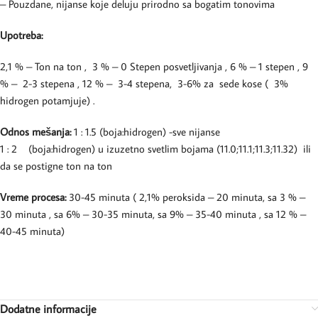
– Pouzdane, nijanse koje deluju prirodno sa bogatim tonovima
Upotreba:
2,1 % – Ton na ton , 3 % – 0 Stepen posvetljivanja , 6 % – 1 stepen , 9
% – 2-3 stepena , 12 % – 3-4 stepena, 3-6% za sede kose ( 3%
hidrogen potamjuje) .
Odnos mešanja:
1 : 1.5 (boja:hidrogen) -sve nijanse
1 : 2 (boja:hidrogen) u izuzetno svetlim bojama (11.0;11.1;11.3;11.32) ili
da se postigne ton na ton
Vreme procesa:
30-45 minuta ( 2,1% peroksida – 20 minuta, sa 3 % –
30 minuta , sa 6% – 30-35 minuta, sa 9% – 35-40 minuta , sa 12 % –
40-45 minuta)
Dodatne informacije