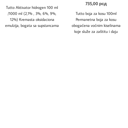
735,00
рсд
Tutto Aktivator hidrogen 100 ml
/1000 ml (2,1% , 3%, 6%, 9%,
Tutto boja za kosu 100ml
12%) Kremasta oksidaciona
Permanetna boja za kosu
emulzija, bogata sa supstancama
obogaćena voćnim kiselinama
koje
koje služe za zaštitu i daju
dugoročne rezultate.