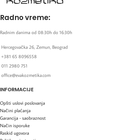
Radno vreme:
Radnim danima od 08:30h do 16:30h
Hercegovačka 26, Zemun, Beograd
+381 65 8096558
011 2980 751
office@evakozmetika.com
INFORMACIJE
Opšti uslovi poslovanja
Načini plaćanja
Garancija - saobraznost
Način isporuke
Raskid ugovora