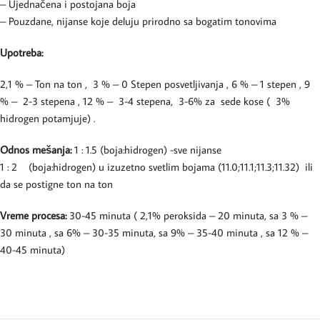
– Ujednačena i postojana boja
– Pouzdane, nijanse koje deluju prirodno sa bogatim tonovima
Upotreba:
2,1 % – Ton na ton , 3 % – 0 Stepen posvetljivanja , 6 % – 1 stepen , 9
% – 2-3 stepena , 12 % – 3-4 stepena, 3-6% za sede kose ( 3%
hidrogen potamjuje) .
Odnos mešanja:
1 : 1.5 (boja:hidrogen) -sve nijanse
1 : 2 (boja:hidrogen) u izuzetno svetlim bojama (11.0;11.1;11.3;11.32) ili
da se postigne ton na ton
Vreme procesa:
30-45 minuta ( 2,1% peroksida – 20 minuta, sa 3 % –
30 minuta , sa 6% – 30-35 minuta, sa 9% – 35-40 minuta , sa 12 % –
40-45 minuta)