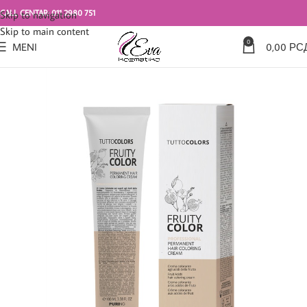
CALL CENTAR: 011 2980 751
Skip to navigation
Skip to main content
0
MENI
0,00
РС