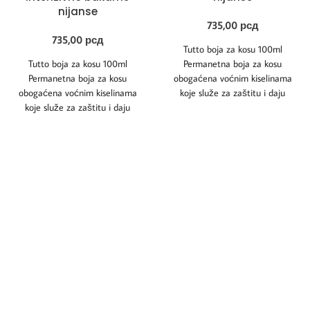
nijanse
735,00
рсд
735,00
рсд
Tutto boja za kosu 100ml
Tutto boja za kosu 100ml
Permanetna boja za kosu
Permanetna boja za kosu
obogaćena voćnim kiselinama
obogaćena voćnim kiselinama
koje služe za zaštitu i daju
koje služe za zaštitu i daju
dugoročne rezultate.
dugoročne rezultate.