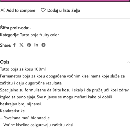
Add to compare
Dodaj u listu želja
Šifra proizvoda:
-
Kategorija:
Tutto boje fruity color
Share:
Opis
Tutto boja za kosu 100ml
Permanetna boja za kosu obogaćena voćnim kiselinama koje služe za
zaštitu i daju dugoročne rezultate.
Specijalno su formulisane da štite kosu i skalp i da pružajući kosi zdrav
izgled sa puno sjaja. Sve nijanse se mogu mešati kako bi dobili
beskrajan broj nijnansi.
Karakteristike:
– Povećana moć hidratacije
– Voćne kiseline osiguravaju zaštitu vlasi