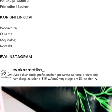
Politika privatnosti
Primedbe | Sporovi
KORISNI LINKOVI
Prodavnica
O nama
Moj nalog
Kontakt
EVA INSTAGRAM
evakozmetika_
Uvoz i distribucija profesionalnih preparata za kosu, proizvodnja
nameštaja za salone
👩🏽‍💻Poručivanje: sajt; dm 💌; telefon 📞