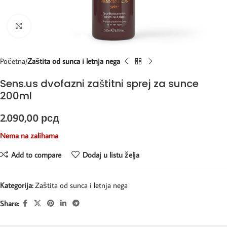
Kliknite za uvećanje
Početna
Zaštita od sunca i letnja nega
Sens.us dvofazni zaštitni sprej za sunce
200ml
2.090,00
рсд
Nema na zalihama
Add to compare
Dodaj u listu želja
Kategorija:
Zaštita od sunca i letnja nega
Share: