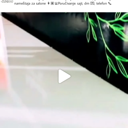
nameštaja za salone
👩🏽‍💻Poručivanje: sajt; dm 💌; telefon 📞