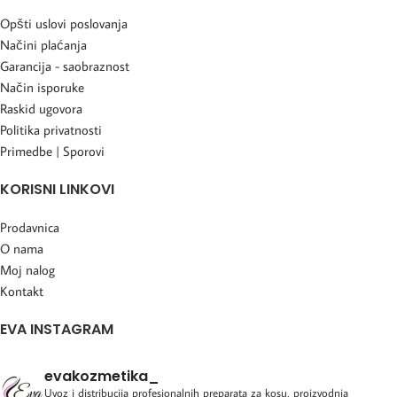
Opšti uslovi poslovanja
Načini plaćanja
Garancija - saobraznost
Način isporuke
Raskid ugovora
Politika privatnosti
Primedbe | Sporovi
KORISNI LINKOVI
Prodavnica
O nama
Moj nalog
Kontakt
EVA INSTAGRAM
evakozmetika_
Uvoz i distribucija profesionalnih preparata za kosu, proizvodnja