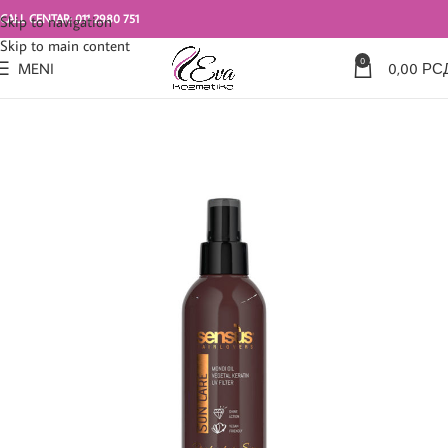
CALL CENTAR: 011 2980 751
Skip to navigation
Skip to main content
0
MENI
0,00
РС