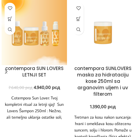
contempora SUN LOVERS
contempora SUNLOVERS
LETNJI SET
maska za hidrataciju
kose 250ml sa
4.940,00
рсд
arganovim uljem i uv
7.640,00
рсд
filterom
Cotempora Sun Lover: Tvoj
kompletni ritual za letnji sjaj! Sun
1.390,00
рсд
Lovers Šampon 250ml : Nežno,
ali temeljno uklanja ostatke soli,
Tretman za kosu nakon suncanja:
hrani i omekšava kosu oštecenu
suncem, solju i hlorom. Pomaže u
kontroli kovrdžanja (frizz efekta)