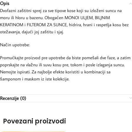
Opis
Dvofazni zaštitni sprej za sve tipove kose koji su izloženi suncu na
moru ili hloru u bazenu. Obogaćen MONOI ULJEM, BILJNIM
KERATINOM i FILTEROM ZA SUNCE, hidrira, hrani i raspetlja kosu bez
otežavanja, dajući joj zaštitu i sjaj.
Način upotrebe:
Promućkajte proizvod pre upotrebe da biste pomešali dve faze, a zatim
poprskajte na vlažnu ili suvu kosu pre, tokom i posle izlaganja suncu.
Nemojte ispirati. Za najbolje efekte koristiti u kombinaciji sa
šamponom i maskom iz iste kolekcije.
Recenzije (0)
Povezani proizvodi