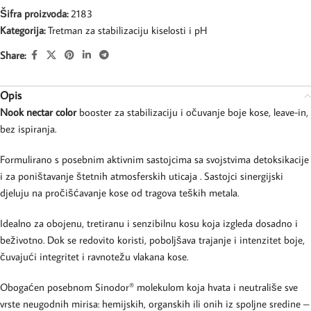
Šifra proizvoda:
2183
Kategorija:
Tretman za stabilizaciju kiselosti i pH
Share:
Opis
Nook nectar color
booster za stabilizaciju i očuvanje boje kose, leave-in,
bez ispiranja.
Formulirano s posebnim aktivnim sastojcima sa svojstvima detoksikacije
i za poništavanje štetnih atmosferskih uticaja . Sastojci sinergijski
djeluju na pročišćavanje kose od tragova teških metala.
Idealno za obojenu, tretiranu i senzibilnu kosu koja izgleda dosadno i
beživotno. Dok se redovito koristi, poboljšava trajanje i intenzitet boje,
čuvajući integritet i ravnotežu vlakana kose.
Obogaćen posebnom Sinodor
molekulom koja hvata i neutrališe sve
®
vrste neugodnih mirisa: hemijskih, organskih ili onih iz spoljne sredine –