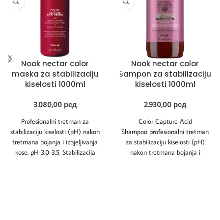
Nook nectar color
Nook nectar color
maska za stabilizaciju
šampon za stabilizaciju
kiselosti 1000ml
kiselosti 1000ml
3.080,00
рсд
2.930,00
рсд
Profesionalni tretman za
Color Capture Acid
stabilizaciju kiselosti (pH) nakon
Shampoo profesionalni tretman
tretmana bojanja i izbjeljivanja
za stabilizaciju kiselosti (pH)
kose. pH 3.0-3.5. Stabilizacija
nakon tretmana bojanja i
kiselosti. pH stabilizacija vlakana
izbjeljivanja kose. pH 4.3-4.7.
kose
Samo za profesionalnu