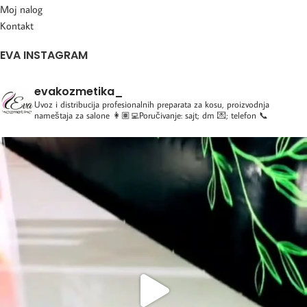
Moj nalog
Kontakt
EVA INSTAGRAM
evakozmetika_
Uvoz i distribucija profesionalnih preparata za kosu, proizvodnja
nameštaja za salone
👩🏽‍💻Poručivanje: sajt; dm 💌; telefon 📞