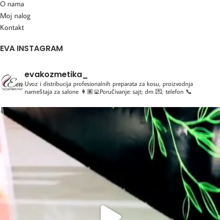
O nama
Moj nalog
Kontakt
EVA INSTAGRAM
evakozmetika_
Uvoz i distribucija profesionalnih preparata za kosu, proizvodnja
nameštaja za salone
👩🏽‍💻Poručivanje: sajt; dm 💌; telefon 📞