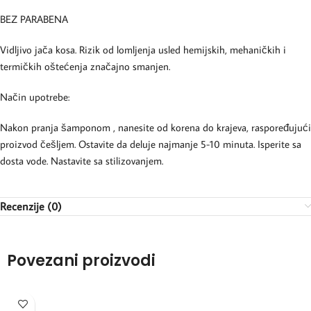
BEZ PARABENA
Vidljivo jača kosa. Rizik od lomljenja usled hemijskih, mehaničkih i
termičkih oštećenja značajno smanjen.
Način upotrebe:
Nakon pranja šamponom , nanesite od korena do krajeva, raspoređujući
proizvod češljem. Ostavite da deluje najmanje 5-10 minuta. Isperite sa
dosta vode. Nastavite sa stilizovanjem.
Recenzije (0)
Povezani proizvodi