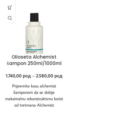
Olioseta Alchemist
šampon 250ml/1000ml
1.740,00
рсд
–
2.580,00
рсд
Pripremite kosu alchemist
šamponom da se dobije
maksimalnu rekonstruktivnu korist
od tretmana Alchemist
Reconstructor. Zahvaljujući
EasyBond tehnologiji, koja
popravlja disulfidne