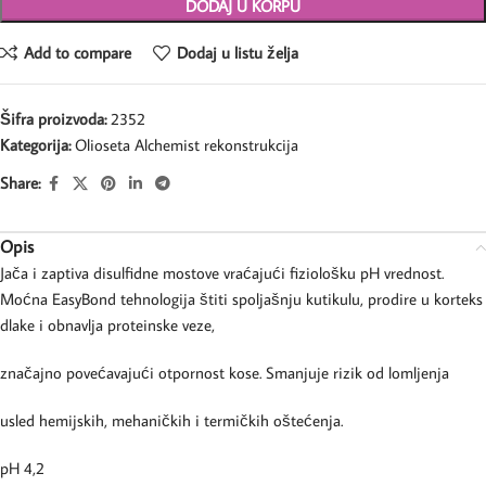
DODAJ U KORPU
Add to compare
Dodaj u listu želja
Šifra proizvoda:
2352
Kategorija:
Olioseta Alchemist rekonstrukcija
Share:
Opis
Jača i zaptiva disulfidne mostove vraćajući fiziološku pH vrednost.
Moćna EasyBond tehnologija štiti spoljašnju kutikulu, prodire u korteks
dlake i obnavlja proteinske veze,
značajno povećavajući otpornost kose. Smanjuje rizik od lomljenja
usled hemijskih, mehaničkih i termičkih oštećenja.
pH 4,2