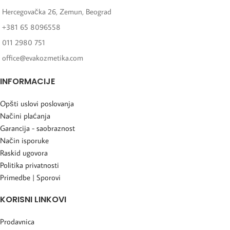
Hercegovačka 26, Zemun, Beograd
+381 65 8096558
011 2980 751
office@evakozmetika.com
INFORMACIJE
Opšti uslovi poslovanja
Načini plaćanja
Garancija - saobraznost
Način isporuke
Raskid ugovora
Politika privatnosti
Primedbe | Sporovi
KORISNI LINKOVI
Prodavnica