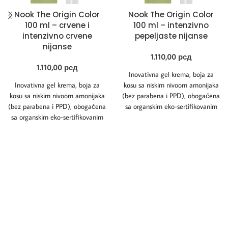
Nook The Origin Color
Nook The Origin Color
100 ml – crvene i
100 ml – intenzivno
intenzivno crvene
pepeljaste nijanse
nijanse
1.110,00
рсд
1.110,00
рсд
Inovativna gel krema, boja za
Inovativna gel krema, boja za
kosu sa niskim nivoom amonijaka
kosu sa niskim nivoom amonijaka
(bez parabena i PPD), obogaćena
(bez parabena i PPD), obogaćena
sa organskim eko-sertifikovanim
sa organskim eko-sertifikovanim
uljem Kinoe
uljem Kinoe