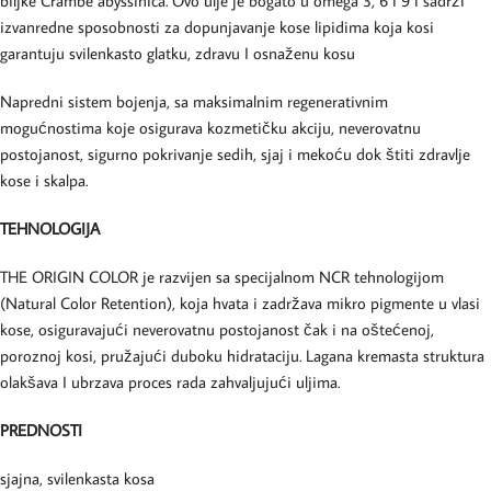
biljke Crambe abyssinica. Ovo ulje je bogato u omega 3, 6 i 9 i sadrži
izvanredne sposobnosti za dopunjavanje kose lipidima koja kosi
garantuju svilenkasto glatku, zdravu I osnaženu kosu
Napredni sistem bojenja, sa maksimalnim regenerativnim
mogućnostima koje osigurava kozmetičku akciju, neverovatnu
postojanost, sigurno pokrivanje sedih, sjaj i mekoću dok štiti zdravlje
kose i skalpa.
TEHNOLOGIJA
THE ORIGIN COLOR je razvijen sa specijalnom NCR tehnologijom
(Natural Color Retention), koja hvata i zadržava mikro pigmente u vlasi
kose, osiguravajući neverovatnu postojanost čak i na oštećenoj,
poroznoj kosi, pružajući duboku hidrataciju. Lagana kremasta struktura
olakšava I ubrzava proces rada zahvaljujući uljima.
PREDNOSTI
sjajna, svilenkasta kosa