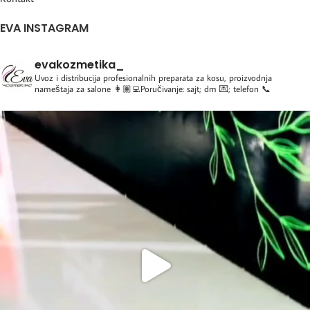
EVA INSTAGRAM
evakozmetika_
Uvoz i distribucija profesionalnih preparata za kosu, proizvodnja
nameštaja za salone
👩🏽‍💻Poručivanje: sajt; dm 💌; telefon 📞