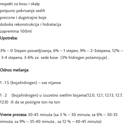
respekt za kosu i skalp
potpuno pokrivanje sedih
precizne i dugotrajne boje
duboka rekonstrukcija i hidratacija
zapremina: 100ml.
Upotreba:
3% – 0 Stepen posvetljivanja, 6% – 1 stepen, 9% – 2-3stepena, 12% –
3-4 stepena, 3-6% za sede kose (3% hidrogen potamnjuje) .
Odnos mešanja:
1 : 1.5 (boja:hidrogen) – sve nijanse
1 : 2 (boja:hidrogen) u izuzetno svetlim bojama(12.0, 12.1, 12.13, 12.7,
12.9) ili da se postigne ton na ton
Vreme procesa:
30-45 minuta (sa 3 % – 30 minuta, sa 6% – 30-35
minuta, sa 9% – 35-40 minuta , sa 12 % – 40-45 minuta)