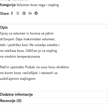
Kategorija:
Volumen kose nega i stajling
Share:
Opis
Sprej za volumen iz korena sa jakim
držanjem. Daje maksimalan volumen,
telo i podršku kosi. Ne ostavlja ostatke i
ne otežava kosu. Odličan je za stajling
na visokim temperaturama.
Način upotrebe: Prskati na suvu kosu direktno
na koren kose, rasčešljati i nastaviti sa
uobičajenim stajlingom.
Dodatne informacije
Recenzije (0)