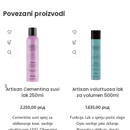
Povezani proizvodi
Artisan Cementina suvi
Artisan voluttuosa lak
lak 250ml
za volumen 500ml
2.250,00
рсд
1.635,00
рсд
Cementina suvii sprej za
Funkcija: Lak u spreju protiv vlage.
oblikovanje kose, srednje
Opis: srednje jako držanje.
učvršćivanje (3/5). Obogaćen
Popravlja i oblikuje, dajući