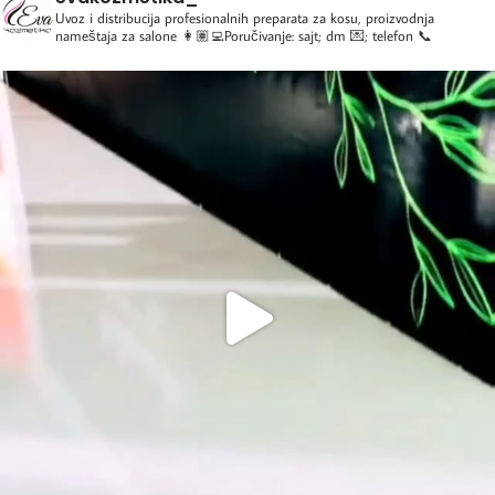
Uvoz i distribucija profesionalnih preparata za kosu, proizvodnja
nameštaja za salone
👩🏽‍💻Poručivanje: sajt; dm 💌; telefon 📞