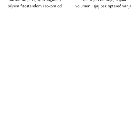
biljnim fitosterolom i sokom od
volumen i sjaj bez opterećivanja
Aloa Vere. Idealan kako za
kose.