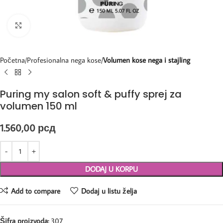
Kliknite za uvećanje
Početna
Profesionalna nega kose
Volumen kose nega i stajling
Puring my salon soft & puffy sprej za
volumen 150 ml
1.560,00
рсд
DODAJ U KORPU
Add to compare
Dodaj u listu želja
Šifra proizvoda:
307