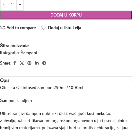
DODAJ U KORPU
Add to compare
Dodaj u listu želja
Šifra proizvoda:
-
Kategorija:
Šamponi
Share:
Opis
Olioseta Oil infused šampon 250ml / 1000ml
Šampon sa uljem
Ultra-hranljivi šampon dubinski čisti, vraćajući kosi mekoću.
Zahvaljujući sertifikovanom organskom arganovom ulju i esencijalnim
hranljivim materijama, pojačava sjaj i bori se protiv dehidracije, za jaču