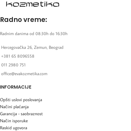
Radno vreme:
Radnim danima od 08:30h do 16:30h
Hercegovačka 26, Zemun, Beograd
+381 65 8096558
011 2980 751
office@evakozmetika.com
INFORMACIJE
Opšti uslovi poslovanja
Načini plaćanja
Garancija - saobraznost
Način isporuke
Raskid ugovora