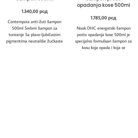
opadanja kose 500ml
1.340,00
рсд
1.785,00
рсд
Contempora anti-žuti šampon
500ml Srebrni šampon za
Nook DHC energetski šampon
toniranje Sa plavo-ljubičastim
protiv opadanja kose 500ml je
pigmentima neutrališe žućkaste
specijalno formulisan šampon za
tonove na beloj, plavoj i izbeljenoj
kosu koja opada i koja se
kosi
pojačano