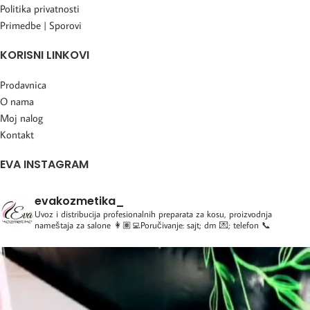
Politika privatnosti
Primedbe | Sporovi
KORISNI LINKOVI
Prodavnica
O nama
Moj nalog
Kontakt
EVA INSTAGRAM
evakozmetika_
Uvoz i distribucija profesionalnih preparata za kosu, proizvodnja
nameštaja za salone
👩🏽‍💻Poručivanje: sajt; dm 💌; telefon 📞