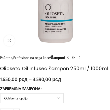
Kliknite za uvećanje
Početna
Profesionalna nega kose
Šamponi
Olioseta Oil infused šampon 250ml / 1000ml
1.650,00
рсд
–
3.590,00
рсд
ZAPREMINA SAMPONA