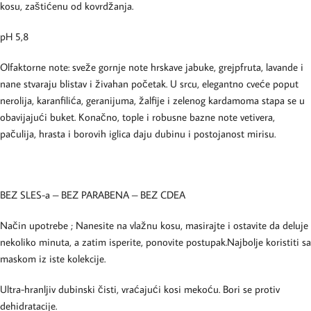
kosu, zaštićenu od kovrdžanja.
pH 5,8
Olfaktorne note: sveže gornje note hrskave jabuke, grejpfruta, lavande i
nane stvaraju blistav i živahan početak. U srcu, elegantno cveće poput
nerolija, karanfilića, geranijuma, žalfije i zelenog kardamoma stapa se u
obavijajući buket. Konačno, tople i robusne bazne note vetivera,
pačulija, hrasta i borovih iglica daju dubinu i postojanost mirisu.
BEZ SLES-a – BEZ PARABENA – BEZ CDEA
Način upotrebe ; Nanesite na vlažnu kosu, masirajte i ostavite da deluje
nekoliko minuta, a zatim isperite, ponovite postupak.Najbolje koristiti sa
maskom iz iste kolekcije.
Ultra-hranljiv dubinski čisti, vraćajući kosi mekoću. Bori se protiv
dehidratacije.