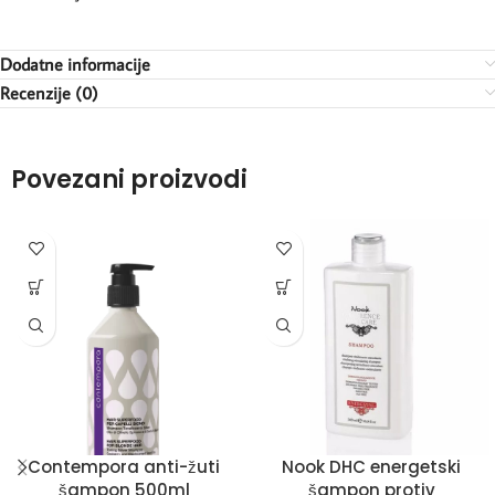
Dodatne informacije
Recenzije (0)
Povezani proizvodi
Contempora anti-žuti
Nook DHC energetski
šampon 500ml
šampon protiv