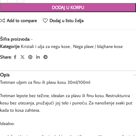
DODAJ U KORPU
Add to compare
Dodaj u listu želja
Šifra proizvoda:
-
Kategorije:
Kristali i ulja za negu kose
,
Nega plave / blajhane kose
Share:
Opis
Tretman uljem za finu ili plavu kosu 30ml/100ml
Tretman lepote bez težine, idealan za plavu ili finu kosu. Restrukturira
kosu bez utezanja, pružajući joj telo i punoću. Za nanošenje svaki put
kada to kosa zahteva.
Idealno: