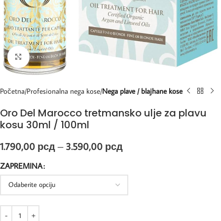
Kliknite za uvećanje
Početna
Profesionalna nega kose
Nega plave / blajhane kose
Oro Del Marocco tretmansko ulje za plavu
kosu 30ml / 100ml
1.790,00
рсд
–
3.590,00
рсд
ZAPREMINA