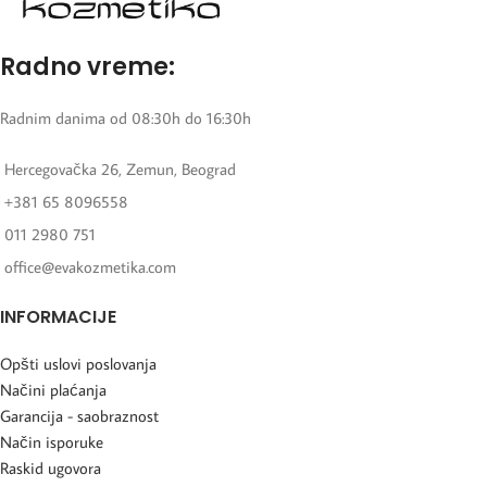
Radno vreme:
Radnim danima od 08:30h do 16:30h
Hercegovačka 26, Zemun, Beograd
+381 65 8096558
011 2980 751
office@evakozmetika.com
INFORMACIJE
Opšti uslovi poslovanja
Načini plaćanja
Garancija - saobraznost
Način isporuke
Raskid ugovora