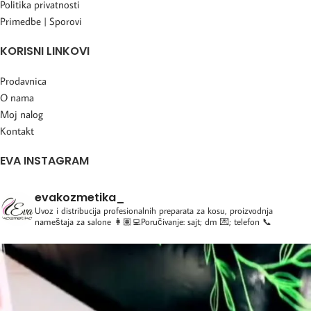
Politika privatnosti
Primedbe | Sporovi
KORISNI LINKOVI
Prodavnica
O nama
Moj nalog
Kontakt
EVA INSTAGRAM
evakozmetika_
Uvoz i distribucija profesionalnih preparata za kosu, proizvodnja
nameštaja za salone
👩🏽‍💻Poručivanje: sajt; dm 💌; telefon 📞