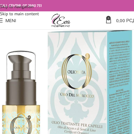
CALL CENTAR: 011 2980 751
Skip to navigation
Skip to main content
0
MENI
0,00
РС