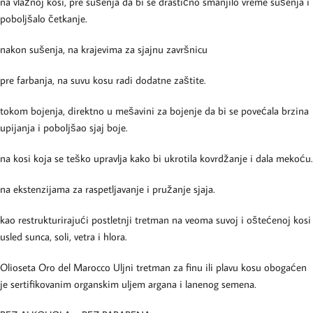
na vlažnoj kosi, pre sušenja da bi se drastično smanjilo vreme sušenja i
poboljšalo četkanje.
nakon sušenja, na krajevima za sjajnu završnicu
pre farbanja, na suvu kosu radi dodatne zaštite.
tokom bojenja, direktno u mešavini za bojenje da bi se povećala brzina
upijanja i poboljšao sjaj boje.
na kosi koja se teško upravlja kako bi ukrotila kovrdžanje i dala mekoću.
na ekstenzijama za raspetljavanje i pružanje sjaja.
kao restrukturirajući postletnji tretman na veoma suvoj i oštećenoj kosi
usled sunca, soli, vetra i hlora.
Olioseta Oro del Marocco Uljni tretman za finu ili plavu kosu obogaćen
je sertifikovanim organskim uljem argana i lanenog semena.