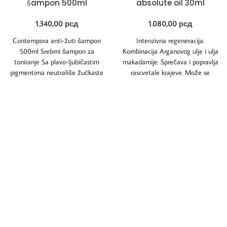
šampon 500ml
absolute oil 30ml
1.340,00
рсд
1.080,00
рсд
Contempora anti-žuti šampon
Intenzivna regeneracija.
500ml Srebrni šampon za
Kombinacija Arganovog ulje i ulja
toniranje Sa plavo-ljubičastim
makadamije. Sprečava i popravlja
pigmentima neutrališe žućkaste
rascvetale krajeve. Može se
tonove na beloj, plavoj i izbeljenoj
dodavati u boje za kosu
kosi