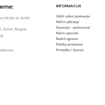
reme:
INFORMACIJE
Opšti uslovi poslovanja
od 08:30h do 16:30h
Načini plaćanja
Garancija - saobraznost
6, Zemun, Beograd
Način isporuke
58
Raskid ugovora
Politika privatnosti
Primedbe | Sporovi
etika.com