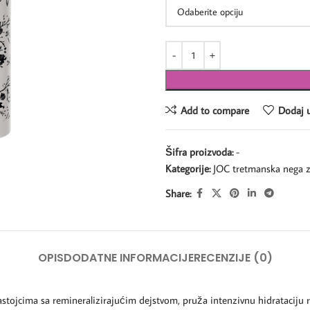
Add to compare
Dodaj u
Šifra proizvoda:
-
Kategorije:
JOC tretmanska nega z
Share:
OPIS
DODATNE INFORMACIJE
RECENZIJE (0)
i sastojcima sa remineralizirajućim dejstvom, pruža intenzivnu hidrataciju