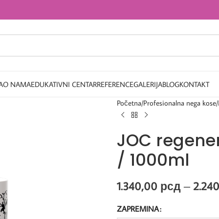
A
O NAMA
EDUKATIVNI CENTAR
REFERENCE
GALERIJA
BLOG
KONTAKT
Početna
Profesionalna nega kose
JOC regener
/ 1000ml
1.340,00
рсд
–
2.24
ZAPREMINA