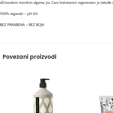
džinovskim morskim algama. Joc Care hidratantni regenerator je takođe o
100% veganski – pH 4.0
BEZ PARABENA – BEZ BOJA
Povezani proizvodi