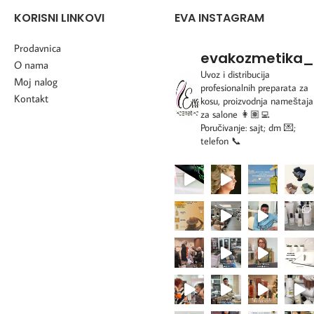
KORISNI LINKOVI
EVA INSTAGRAM
Prodavnica
evakozmetika_
O nama
Uvoz i distribucija
Moj nalog
profesionalnih preparata za
Kontakt
kosu, proizvodnja nameštaja
za salone
👩🏽‍💻
Poručivanje: sajt; dm 💌;
telefon 📞