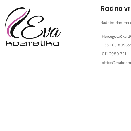
Radno v
Radnim danima 
Hercegovačka 2
+381 65 80965
011 2980 751
office@evakozm