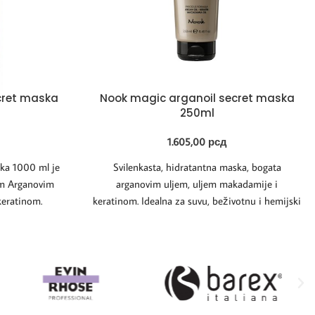
cret maska
Nook magic arganoil secret maska
250ml
1.605,00
рсд
ka 1000 ml je
Svilenkasta, hidratantna maska, bogata
im Arganovim
arganovim uljem, uljem makadamije i
keratinom.
keratinom. Idealna za suvu, beživotnu i hemijski
ege,
tretiranu kosu. Dubinski hrani