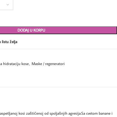
DODAJ U KORPU
 listu želja
a hidrataciju kose
,
Maske / regeneratori
 raspetljanoj kosi zaštićenoj od spoljašnjih agresija.Sa cvetom banane i