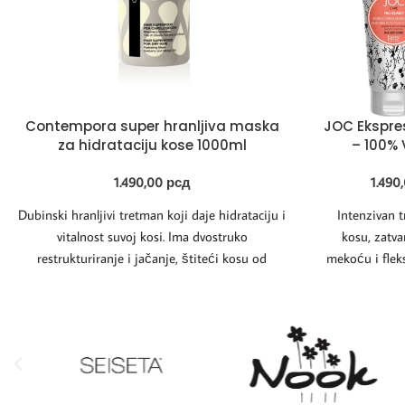
Contempora super hranljiva maska
JOC Ekspre
za hidrataciju kose 1000ml
– 100%
1.490,00
рсд
1.490
Dubinski hranljivi tretman koji daje hidrataciju i
Intenzivan t
vitalnost suvoj kosi. Ima dvostruko
kosu, zatva
restrukturiranje i jačanje, štiteći kosu od
mekoću i flek
spoljnih agresija.
sa efika