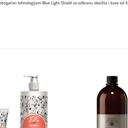
bogaćen tehnologijom Blue Light Shield za odbranu vlasišta i kose od št