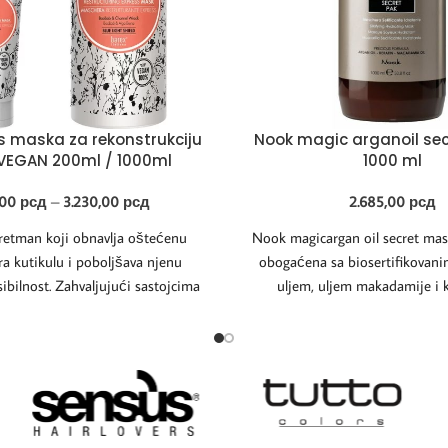
s maska za rekonstrukciju
Nook magic arganoil se
 VEGAN 200ml / 1000ml
1000 ml
,00
рсд
–
3.230,00
рсд
2.685,00
рсд
retman koji obnavlja oštećenu
Nook magicargan oil secret mas
ra kutikulu i poboljšava njenu
obogaćena sa biosertifikovan
sibilnost. Zahvaljujući sastojcima
uljem, uljem makadamije i 
snim hranljivim svojstvima,
Dragocena svojstva n