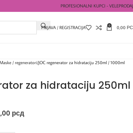
PROFESIONALNI KUPCI - VELEPRODA
0
PRIJAVA / REGISTRACIJA
0,00
РС
Maske / regeneratori
JOC regenerator za hidrataciju 250ml / 1000ml
ator za hidrataciju 250ml
0,00
рсд