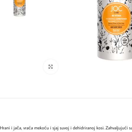
Kliknite za uvećanje
Hrani i jača, vraća mekoću i sjaj suvoj i dehidriranoj kosi. Zahvaljujuć