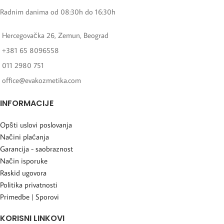
Radnim danima od 08:30h do 16:30h
Hercegovačka 26, Zemun, Beograd
+381 65 8096558
011 2980 751
office@evakozmetika.com
INFORMACIJE
Opšti uslovi poslovanja
Načini plaćanja
Garancija - saobraznost
Način isporuke
Raskid ugovora
Politika privatnosti
Primedbe | Sporovi
KORISNI LINKOVI