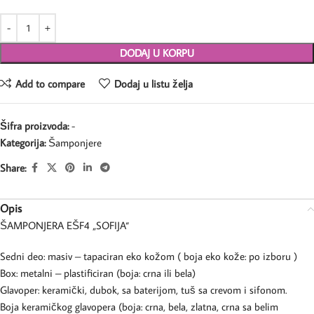
DODAJ U KORPU
Add to compare
Dodaj u listu želja
Šifra proizvoda:
-
Kategorija:
Šamponjere
Share:
Opis
ŠAMPONJERA EŠF4 „SOFIJA“
Sedni deo: masiv – tapaciran eko kožom ( boja eko kože: po izboru )
Box: metalni – plastificiran (boja: crna ili bela)
Glavoper: keramički, dubok, sa baterijom, tuš sa crevom i sifonom.
Boja keramičkog glavopera (boja: crna, bela, zlatna, crna sa belim