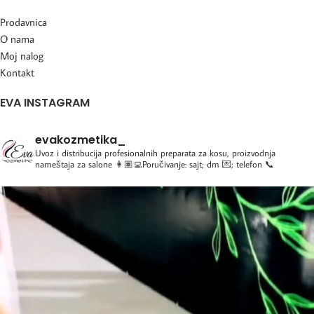
Prodavnica
O nama
Moj nalog
Kontakt
EVA INSTAGRAM
evakozmetika_
Uvoz i distribucija profesionalnih preparata za kosu, proizvodnja
nameštaja za salone
👩🏽‍💻Poručivanje: sajt; dm 💌; telefon 📞