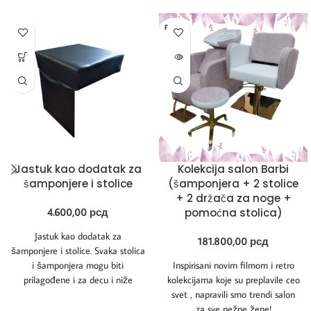
RASPRO
DATO
Jastuk kao dodatak za
Kolekcija salon Barbi
šamponjere i stolice
(šamponjera + 2 stolice
+ 2 držača za noge +
4.600,00
рсд
pomoćna stolica)
Jastuk kao dodatak za
181.800,00
рсд
šamponjere i stolice. Svaka stolica
i šamponjera mogu biti
Inspirisani novim filmom i retro
prilagođene i za decu i niže
kolekcijama koje su preplavile ceo
klijente
svet , napravili smo trendi salon
za sve nežne žene!