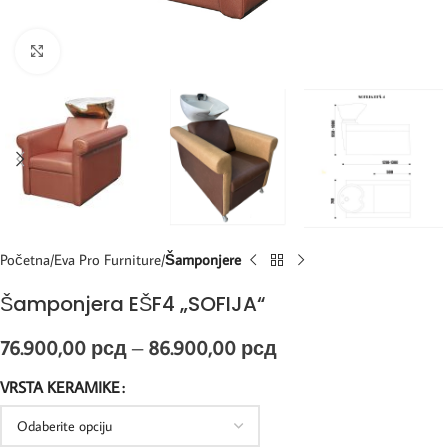
Kliknite za uvećanje
Početna
Eva Pro Furniture
Šamponjere
Šamponjera EŠF4 „SOFIJA“
76.900,00
рсд
–
86.900,00
рсд
VRSTA KERAMIKE