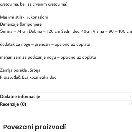
cvetovima, beli sa crvenim cvetovima)
Masivni stilski rukonasloni
Dimenzije šamponjere:
Šiirina = 74 cm Dubina = 120 cm Sedni deo: 40cm Visina = 90 – 100 cm
dodatak za noge – prenosiv – opciono uz doplatu
mehanizam za podizanje nogu – opciono uz doplatu
Zemlja porekla : Srbija
Proizvođač: Eva kozmetika doo
Dodatne informacije
Recenzije (0)
Povezani proizvodi