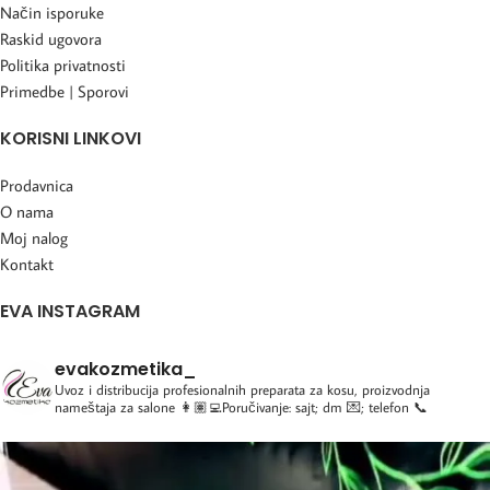
Način isporuke
Raskid ugovora
Politika privatnosti
Primedbe | Sporovi
KORISNI LINKOVI
Prodavnica
O nama
Moj nalog
Kontakt
EVA INSTAGRAM
evakozmetika_
Uvoz i distribucija profesionalnih preparata za kosu, proizvodnja
nameštaja za salone
👩🏽‍💻Poručivanje: sajt; dm 💌; telefon 📞