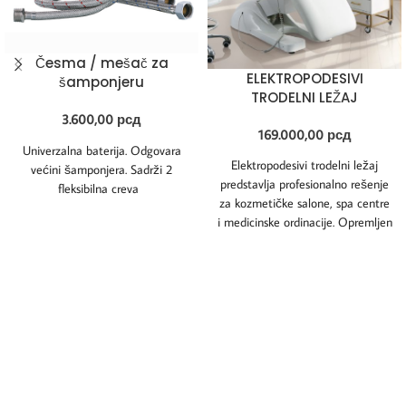
Česma / mešač za
ELEKTROPODESIVI
šamponjeru
TRODELNI LEŽAJ
3.600,00
рсд
169.000,00
рсд
Univerzalna baterija. Odgovara
Elektropodesivi trodelni ležaj
većini šamponjera. Sadrži 2
predstavlja profesionalno rešenje
fleksibilna creva
za kozmetičke salone, spa centre
i medicinske ordinacije. Opremljen
je tihim električnim motorom koji