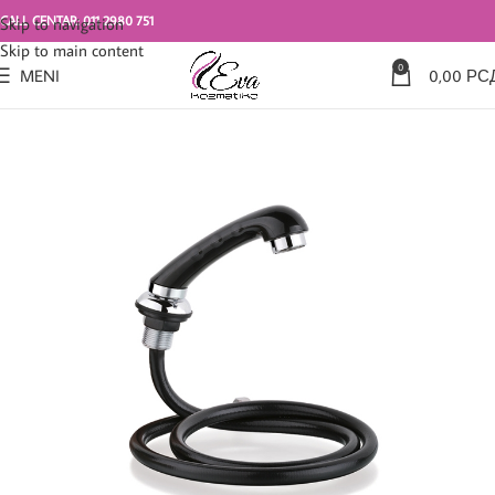
CALL CENTAR: 011 2980 751
Skip to navigation
Skip to main content
0
MENI
0,00
РС