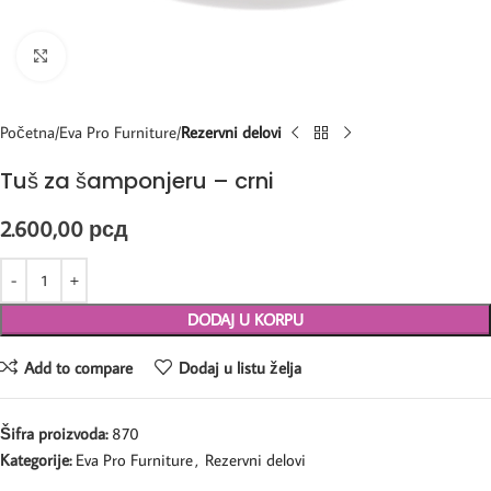
Kliknite za uvećanje
Početna
Eva Pro Furniture
Rezervni delovi
Tuš za šamponjeru – crni
2.600,00
рсд
DODAJ U KORPU
Add to compare
Dodaj u listu želja
Šifra proizvoda:
870
Kategorije:
Eva Pro Furniture
,
Rezervni delovi