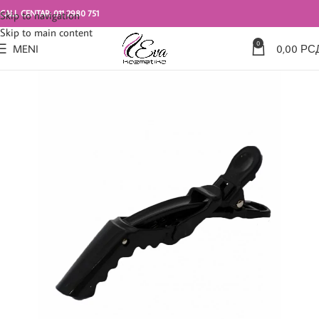
CALL CENTAR: 011 2980 751
Skip to navigation
Skip to main content
0
MENI
0,00
РС