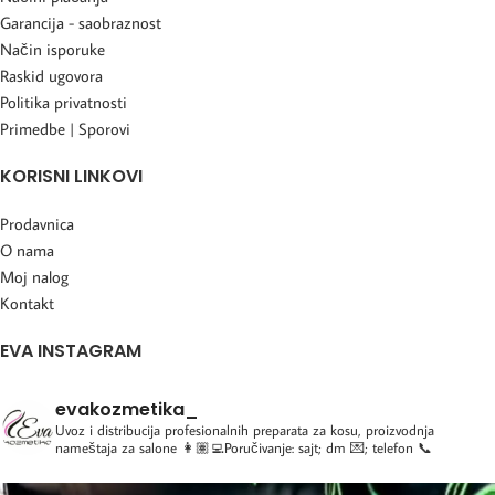
Garancija - saobraznost
Način isporuke
Raskid ugovora
Politika privatnosti
Primedbe | Sporovi
KORISNI LINKOVI
Prodavnica
O nama
Moj nalog
Kontakt
EVA INSTAGRAM
evakozmetika_
Uvoz i distribucija profesionalnih preparata za kosu, proizvodnja
nameštaja za salone
👩🏽‍💻Poručivanje: sajt; dm 💌; telefon 📞