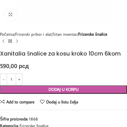
Kliknite za uvećanje
Početna
Frizerski pribor i alat
Sitan inventar
Frizerske šnalice
Xanitalia šnalice za kosu kroko 10cm 6kom
590,00
рсд
DODAJ U KORPU
Add to compare
Dodaj u listu želja
Šifra proizvoda:
1868
Kategorija:
Frizerske šnalice