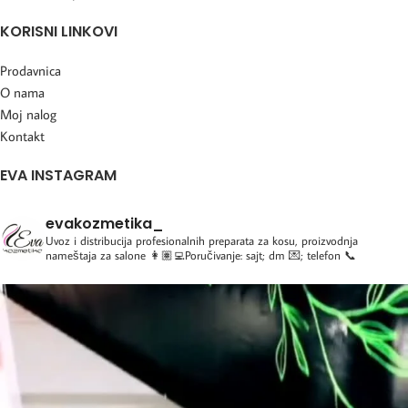
KORISNI LINKOVI
Prodavnica
O nama
Moj nalog
Kontakt
EVA INSTAGRAM
evakozmetika_
Uvoz i distribucija profesionalnih preparata za kosu, proizvodnja
nameštaja za salone
👩🏽‍💻Poručivanje: sajt; dm 💌; telefon 📞