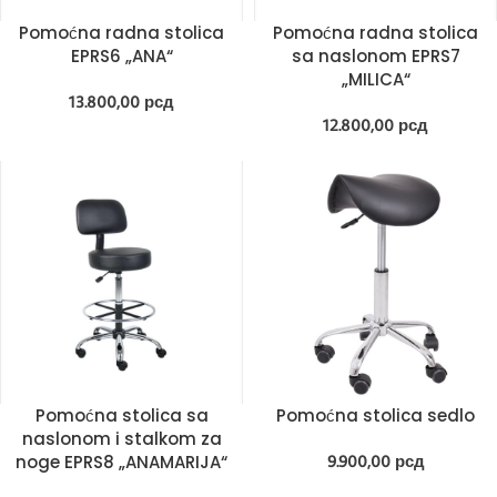
Pomoćna radna stolica
Pomoćna radna stolica
EPRS6 „ANA“
sa naslonom EPRS7
„MILICA“
13.800,00
рсд
12.800,00
рсд
Pomoćna stolica sa
Pomoćna stolica sedlo
naslonom i stalkom za
noge EPRS8 „ANAMARIJA“
9.900,00
рсд