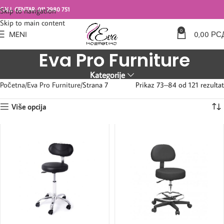
CALL CENTAR: 011 2980 751
Skip to navigation
Skip to main content
0
MENI
0,00
РС
Eva Pro Furniture
Kategorije
Početna
Eva Pro Furniture
Strana 7
Prikaz 73–84 od 121 rezultat
Više opcija