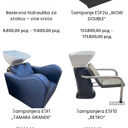
Rezervna hidraulika za
Šamponje EŠF2a „WOW
stolicu – više vrsta
DOUBLE“
8.800,00
рсд
–
11.800,00
рсд
153.800,00
рсд
–
173.800,00
рсд
Šamponjera EŠF1
Šamponjera EŠF10
„TAMARA GRANDE“
„RETRO“