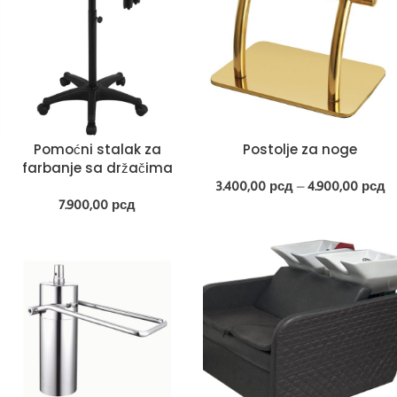
Pomoćni stalak za
Postolje za noge
farbanje sa držačima
3.400,00
рсд
–
4.900,00
рсд
7.900,00
рсд