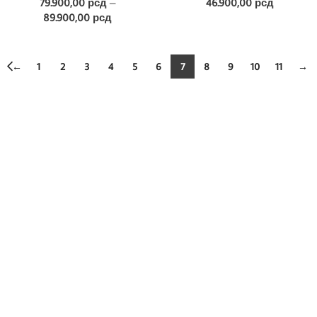
79.900,00
рсд
–
46.900,00
рсд
89.900,00
рсд
←
1
2
3
4
5
6
7
8
9
10
11
→