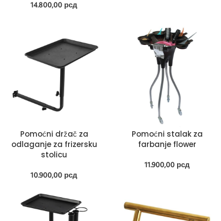
14.800,00
рсд
Pomoćni držač za
Pomoćni stalak za
odlaganje za frizersku
farbanje flower
stolicu
11.900,00
рсд
10.900,00
рсд