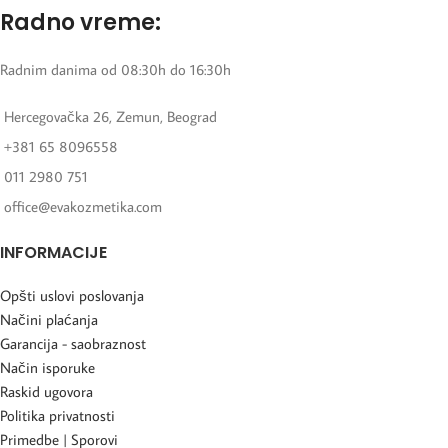
Radno vreme:
Radnim danima od 08:30h do 16:30h
Hercegovačka 26, Zemun, Beograd
+381 65 8096558
011 2980 751
office@evakozmetika.com
INFORMACIJE
Opšti uslovi poslovanja
Načini plaćanja
Garancija - saobraznost
Način isporuke
Raskid ugovora
Politika privatnosti
Primedbe | Sporovi