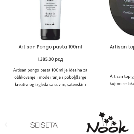
Artisan Pongo pasta 100ml
Artisan t
1.385,00
рсд
Artisan pongo pasta 100ml je idealna za
Artisan top 
oblikovanje i modeliranje i poboljšanje
kojom se lako
kreativnog izgleda sa suvim, satenskim
izgledom. Može se