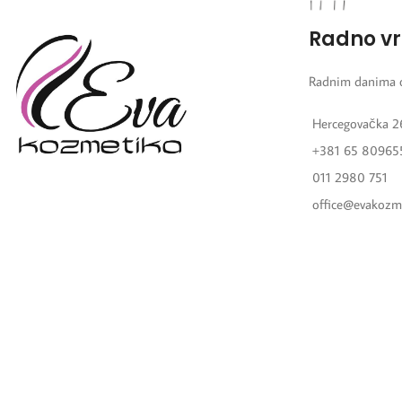
Radno v
Radnim danima 
Hercegovačka 2
+381 65 80965
011 2980 751
office@evakozm