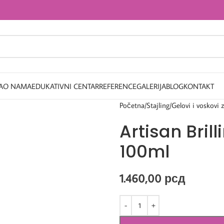
A
O NAMA
EDUKATIVNI CENTAR
REFERENCE
GALERIJA
BLOG
KONTAKT
Početna
Stajling
Gelovi i voskovi 
Artisan Brill
100ml
1.460,00
рсд