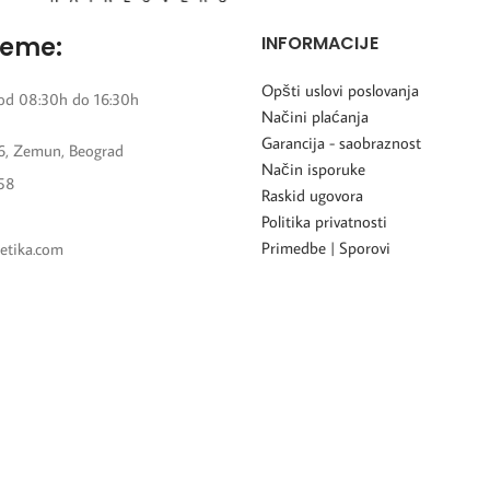
reme:
INFORMACIJE
Opšti uslovi poslovanja
od 08:30h do 16:30h
Načini plaćanja
Garancija - saobraznost
6, Zemun, Beograd
Način isporuke
58
Raskid ugovora
Politika privatnosti
Primedbe | Sporovi
etika.com