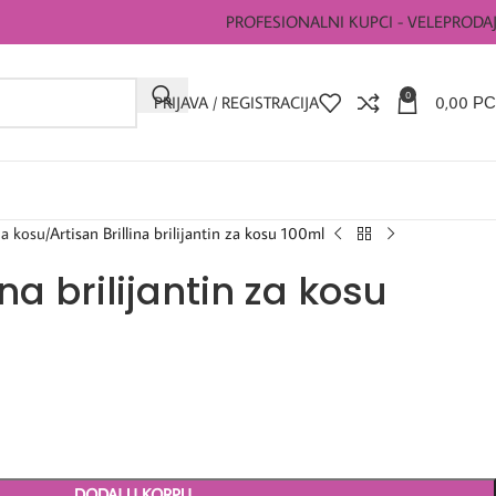
PROFESIONALNI KUPCI - VELEPRODA
0
PRIJAVA / REGISTRACIJA
0,00
РС
za kosu
Artisan Brillina brilijantin za kosu 100ml
ina brilijantin za kosu
DODAJ U KORPU