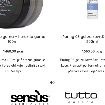
op guma – fibrozna guma
Puring 03 gel za kovrd
100ml
200ml
1.460,00
рсд
1.560,00
рсд
guma 100ml je fibrozna guma sa
Puring 03 gel za kovrdžavu, sta
 i brzo oblikuje i definiše svaki
kosu. Kremasti gel formuliran
stil. Ne lepi
pšenice i svile. Pojačava i