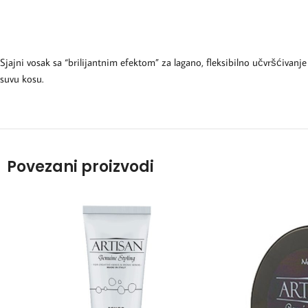
Sjajni vosak sa “brilijantnim efektom” za lagano, fleksibilno učvršćivanje
suvu kosu.
Povezani proizvodi