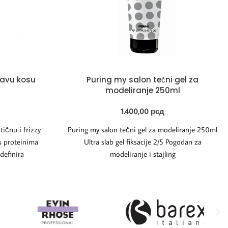
žavu kosu
Puring my salon tečni gel za
modeliranje 250ml
1.400,00
рсд
tičnu i frizzy
Puring my salon tečni gel za modeliranje 250ml
 s proteinima
Ultra slab gel fiksacije 2/5 Pogodan za
 definira
modeliranje i stajling