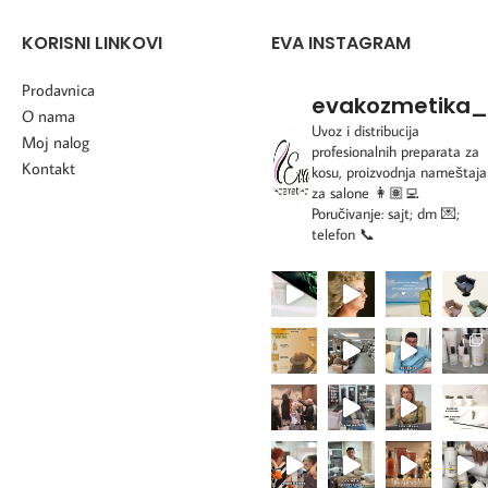
KORISNI LINKOVI
EVA INSTAGRAM
Prodavnica
evakozmetika_
O nama
Uvoz i distribucija
Moj nalog
profesionalnih preparata za
Kontakt
kosu, proizvodnja nameštaja
za salone
👩🏽‍💻
Poručivanje: sajt; dm 💌;
telefon 📞