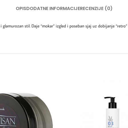
OPIS
DODATNE INFORMACIJE
RECENZIJE (0)
 i glamurozan stil. Daje “mokar” izgled i poseban sjaj uz dobijanje “retro