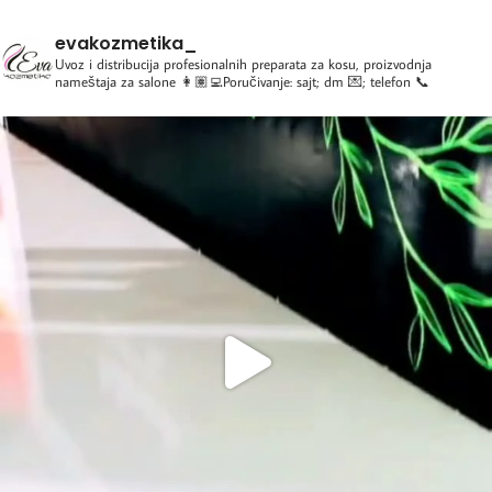
evakozmetika_
Uvoz i distribucija profesionalnih preparata za kosu, proizvodnja
nameštaja za salone
👩🏽‍💻Poručivanje: sajt; dm 💌; telefon 📞