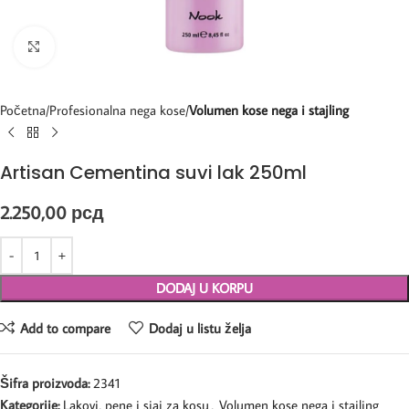
Kliknite za uvećanje
Početna
Profesionalna nega kose
Volumen kose nega i stajling
Artisan Cementina suvi lak 250ml
2.250,00
рсд
DODAJ U KORPU
Add to compare
Dodaj u listu želja
Šifra proizvoda:
2341
Kategorije:
Lakovi, pene i sjaj za kosu
,
Volumen kose nega i stajling