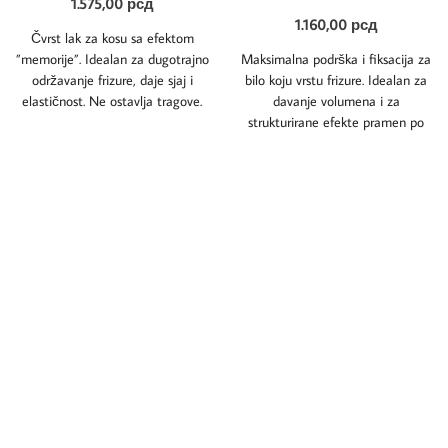
1.575,00
рсд
1.160,00
рсд
Čvrst lak za kosu sa efektom
”memorije”. Idealan za dugotrajno
Maksimalna podrška i fiksacija za
održavanje frizure, daje sjaj i
bilo koju vrstu frizure. Idealan za
elastičnost. Ne ostavlja tragove.
davanje volumena i za
Sa
strukturirane efekte pramen po
pramen.