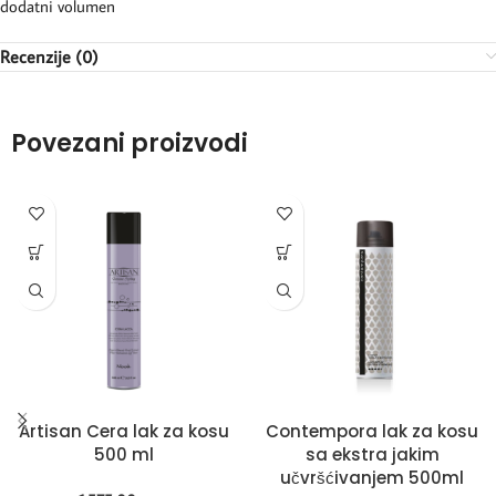
dodatni volumen
Recenzije (0)
Povezani proizvodi
Artisan Cera lak za kosu
Contempora lak za kosu
500 ml
sa ekstra jakim
učvršćivanjem 500ml