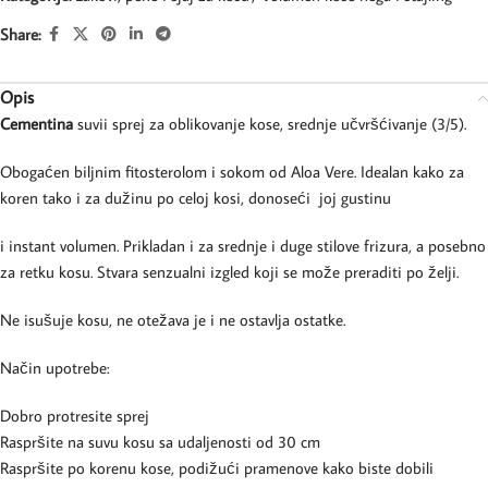
Share:
Opis
Cementina
suvii sprej za oblikovanje kose, srednje učvršćivanje (3/5).
Obogaćen biljnim fitosterolom i sokom od Aloa Vere. Idealan kako za
koren tako i za dužinu po celoj kosi, donoseći joj gustinu
i instant volumen. Prikladan i za srednje i duge stilove frizura, a posebno
za retku kosu. Stvara senzualni izgled koji se može preraditi po želji.
Ne isušuje kosu, ne otežava je i ne ostavlja ostatke.
Način upotrebe:
Dobro protresite sprej
Raspršite na suvu kosu sa udaljenosti od 30 cm
Raspršite po korenu kose, podižući pramenove kako biste dobili