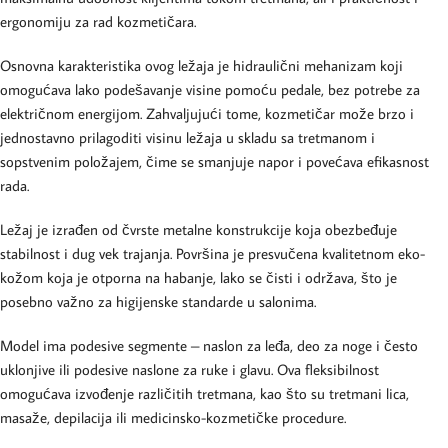
ergonomiju za rad kozmetičara.
Osnovna karakteristika ovog ležaja je hidraulični mehanizam koji
omogućava lako podešavanje visine pomoću pedale, bez potrebe za
električnom energijom. Zahvaljujući tome, kozmetičar može brzo i
jednostavno prilagoditi visinu ležaja u skladu sa tretmanom i
sopstvenim položajem, čime se smanjuje napor i povećava efikasnost
rada.
Ležaj je izrađen od čvrste metalne konstrukcije koja obezbeđuje
stabilnost i dug vek trajanja. Površina je presvučena kvalitetnom eko-
kožom koja je otporna na habanje, lako se čisti i održava, što je
posebno važno za higijenske standarde u salonima.
Model ima podesive segmente – naslon za leđa, deo za noge i često
uklonjive ili podesive naslone za ruke i glavu. Ova fleksibilnost
omogućava izvođenje različitih tretmana, kao što su tretmani lica,
masaže, depilacija ili medicinsko-kozmetičke procedure.