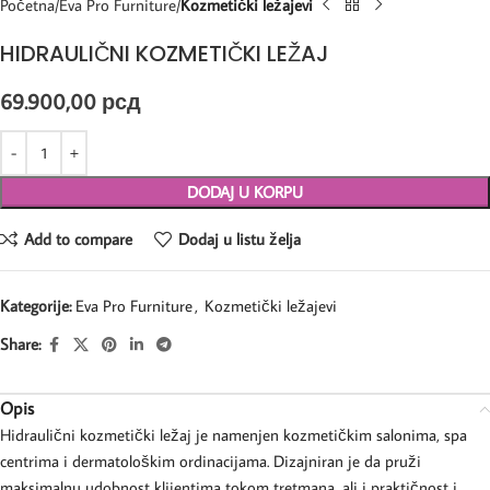
Početna
Eva Pro Furniture
Kozmetički ležajevi
HIDRAULIČNI KOZMETIČKI LEŽAJ
69.900,00
рсд
DODAJ U KORPU
Add to compare
Dodaj u listu želja
Kategorije:
Eva Pro Furniture
,
Kozmetički ležajevi
Share:
Opis
Hidraulični kozmetički ležaj je namenjen kozmetičkim salonima, spa
centrima i dermatološkim ordinacijama. Dizajniran je da pruži
maksimalnu udobnost klijentima tokom tretmana, ali i praktičnost i