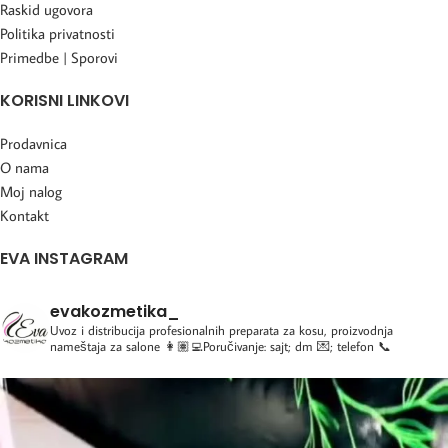
Raskid ugovora
Politika privatnosti
Primedbe | Sporovi
KORISNI LINKOVI
Prodavnica
O nama
Moj nalog
Kontakt
EVA INSTAGRAM
evakozmetika_
Uvoz i distribucija profesionalnih preparata za kosu, proizvodnja
nameštaja za salone
👩🏽‍💻Poručivanje: sajt; dm 💌; telefon 📞