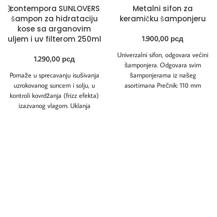
contempora SUNLOVERS
Metalni sifon za
šampon za hidrataciju
keramičku šamponjeru
kose sa arganovim
uljem i uv filterom 250ml
1.900,00
рсд
Univerzalni sifon, odgovara većini
1.290,00
рсд
šamponjera. Odgovara svim
Pomaže u sprecavanju isušivanja
šamponjerama iz našeg
uzrokovanog suncem i solju, u
asortimana Prečnik: 110 mm
kontroli kovrdžanja (frizz efekta)
Visina: 100 mm Dubina zahvata
izazvanog vlagom. Uklanja
keramike:
ostatke soli i hlora,